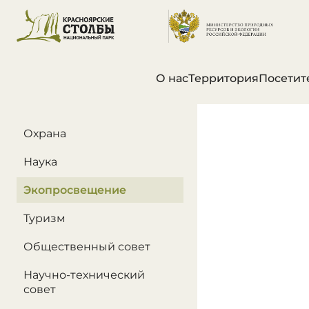
О нас
Территория
Посетит
В этом разделе
Охрана
Наука
Экопросвещение
Туризм
Общественный совет
Научно-технический
совет