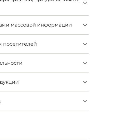
вами массовой информации
я посетителей
ельности
одукции
в