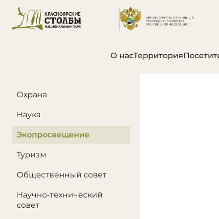
О нас
Территория
Посетит
В этом разделе
Охрана
Наука
Экопросвещение
Туризм
Общественный совет
Научно-технический
совет