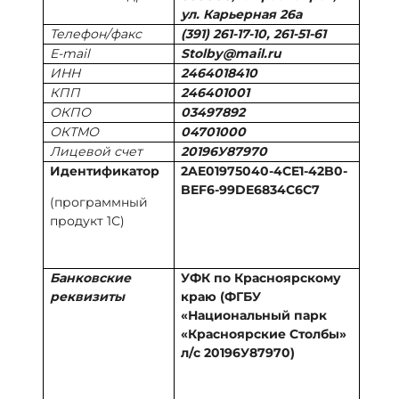
ул. Карьерная 26а
Телефон/факс
(391) 261-17-10, 261-51-61
E-mail
Stolbу@mail.ru
ИНН
2464018410
КПП
246401001
ОКПО
03497892
ОКТМО
04701000
Лицевой счет
20196У87970
Идентификатор
2AE01975040-4CE1-42B0-
BEF6-99DE6834C6C7
(программный
продукт 1С)
Банковские
УФК по Красноярскому
реквизиты
краю (ФГБУ
«Национальный парк
«Красноярские Столбы»
л/с 20196У87970)