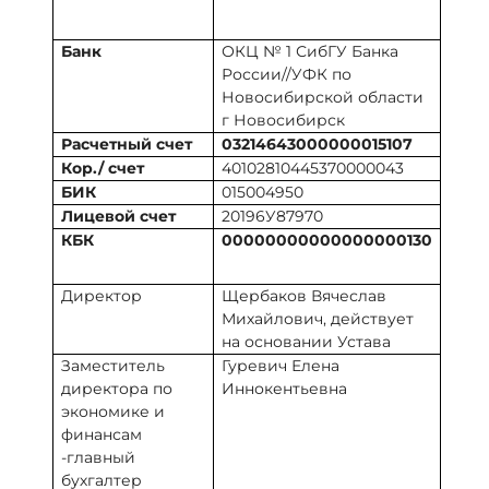
Банк
ОКЦ № 1 СибГУ Банка
России//УФК по
Новосибирской области
г Новосибирск
Расчетный счет
03214643000000015107
Кор./ счет
40102810445370000043
БИК
015004950
Лицевой счет
20196У87970
КБК
00000000000000000130
Директор
Щербаков Вячеслав
Михайлович, действует
на основании Устава
Заместитель
Гуревич Елена
директора по
Иннокентьевна
экономике и
финансам
-главный
бухгалтер