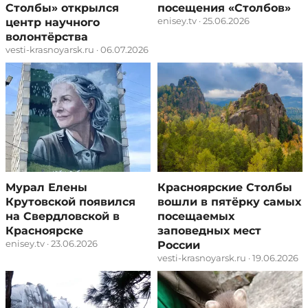
Столбы» открылся
посещения «Столбов»
enisey.tv · 25.06.2026
центр научного
волонтёрства
vesti-krasnoyarsk.ru · 06.07.2026
Мурал Елены
Красноярские Столбы
Крутовской появился
вошли в пятёрку самых
на Свердловской в
посещаемых
Красноярске
заповедных мест
enisey.tv · 23.06.2026
России
vesti-krasnoyarsk.ru · 19.06.2026