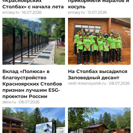
«Красноярских
прикормили маралов и
Столбах»​ с начала лета
косуль
enisey.tv · 16.07.2026
enisey.tv · 15.07.2026
Вклад «Полюса» в
На Столбах высадился
благоустройство
Заповедный десант
vesti-krasnoyarsk.ru · 08.07.2026
Красноярских Столбов
признан лучшим ESG-
проектом России
dela.ru · 08.07.2026