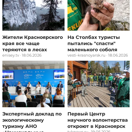
Жители Красноярского
На Столбах туристы
края все чаще
пытались "спасти"
теряются в лесах
маленького соболя
enisey.tv · 18.06.2026
vesti-krasnoyarsk.ru · 18.06.2026
Экспертный доклад по
Первый Центр
экологическому
научного волонтерства
туризму АНО
откроют в Красноярск
tvknews.ru · 19.05.2026