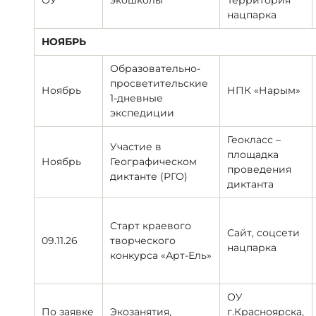
ОУ
экошколы
Территория
нацпарка
НОЯБРЬ
Образовательно-
просветительские
Ноябрь
НПК «Нарым»
1-дневные
экспедиции
Геокласс –
Участие в
площадка
Ноябрь
Географическом
проведения
диктанте (РГО)
диктанта
Старт краевого
Сайт, соцсети
09.11.26
творческого
нацпарка
конкурса «Арт-Ель»
ОУ
По заявке
Экозанятия,
г.Красноярска,