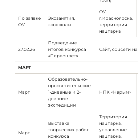
троп)
ОУ
По заявке
Экозанятия,
г.Красноярска,
ОУ
экошколы
территория
нацпарка
Подведение
27.02.26
итогов конкурса
Сайт, соцсети н
«Первоцвет»
МАРТ
Образовательно-
просветительские
Март
1-дневные и 2-
НПК «Нарым»
дневные
экспедиции
Территория
Выставка
нацпарка,
творческих работ
управление
Март
конкурса
нацпарка,