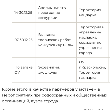
Анимационные
Территория
14-30.12.26
новогодние
нацпарка
экскурсии
Территория и
управление
Выставка
нацпарка,
07-30.12.26
творческих работ
социальные
конкурса «Арт-Ель»
учреждения
города
ОУ
По заявке
Экозанятия,
г.Красноярска,
ОУ
экошколы
Территория
нацпарка
Кроме этого, в качестве партнеров участвуем в
мероприятиях природоохранных и общественных
организаций, вузов города.