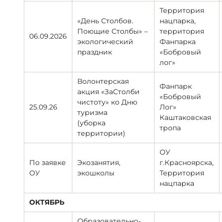
Территория
«День Столбов.
нацпарка,
Поющие Столбы» –
территория
06.09.2026
экологический
Фанпарка
праздник
«Бобровый
лог»
Волонтерская
Фанпарк
акция «ЗаСтолби
«Бобровый
чистоту» ко Дню
25.09.26
Лог»
туризма
Каштаковская
(уборка
тропа
территории)
ОУ
По заявке
Экозанятия,
г.Красноярска,
ОУ
экошколы
Территория
нацпарка
ОКТЯБРЬ
Образовательно-