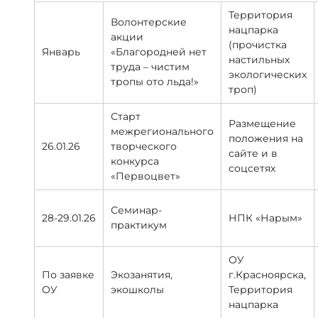
Территория
Волонтерские
нацпарка
акции
(прочистка
Январь
«Благородней нет
настильных
труда – чистим
экологических
тропы ото льда!»
троп)
Старт
Размещение
межрегионального
положения на
26.01.26
творческого
сайте и в
конкурса
соцсетях
«Первоцвет»
Семинар-
28-29.01.26
НПК «Нарым»
практикум
ОУ
По заявке
Экозанятия,
г.Красноярска,
ОУ
экошколы
Территория
нацпарка