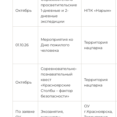
просветительские
Октябрь
1-дневные и 2-
НПК «Нарым»
дневные
экспедиции
Мероприятия ко
Территория
01.10.26
Дню пожилого
нацпарка
человека
Соревновательно-
познавательный
квест
Территория
Октябрь
«Красноярские
нацпарка
Столбы – фактор
безопасности»
ОУ
По заявке
Экозанятия,
г.Красноярска,