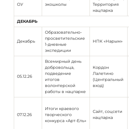
ОУ
экошколы
Территория
нацпарка
ДЕКАБРЬ
Образовательно-
просветительские
Декабрь
НПК «Нарым»
1-дневные
экспедиции
Всемирный день
добровольца,
Кордон
подведение
Лалетино
05.12.26
итогов
(Центральный
волонтерской
вход)
работы в нацпарке
Итоги краевого
Сайт, соцсети
07.12.26
творческого
нацпарка
конкурса «Арт-Ель»