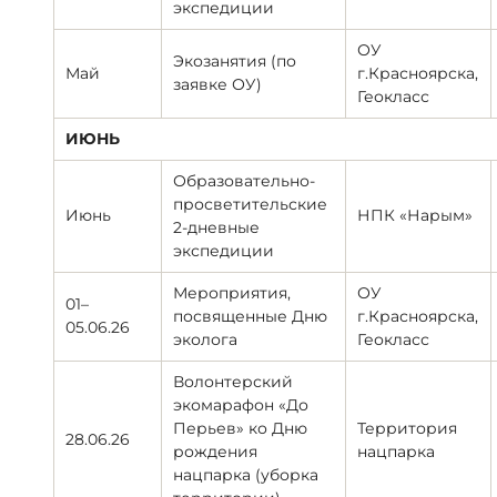
экспедиции
ОУ
Экозанятия (по
Май
г.Красноярска,
заявке ОУ)
Геокласс
ИЮНЬ
Образовательно-
просветительские
Июнь
НПК «Нарым»
2-дневные
экспедиции
Мероприятия,
ОУ
01–
посвященные Дню
г.Красноярска,
05.06.26
эколога
Геокласс
Волонтерский
экомарафон «До
Перьев» ко Дню
Территория
28.06.26
рождения
нацпарка
нацпарка (уборка