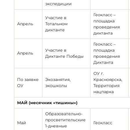
экспедиции
Геокласс –
Участие в
площадка
Апрель
Тотальном
проведения
диктанте
диктанта
Геокласс –
Участие в
площадка
Апрель
Диктанте Победы
проведения
Диктанта
ОУ г.
По заявке
Экозанятия,
Красноярска,
ОУ
экошколы
Территория
нацпарка
МАЙ (месячник «тишины»)
Образовательно-
просветительские
Май
Геокласс
1-дневные