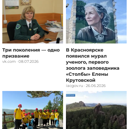
Три поколения — одно
В Красноярске
призвание
появился мурал
vk.com · 08.07.2026
ученого, первого
зоолога заповедника
«Столбы» Елены
Крутовской
iacgov.ru · 26.06.2026