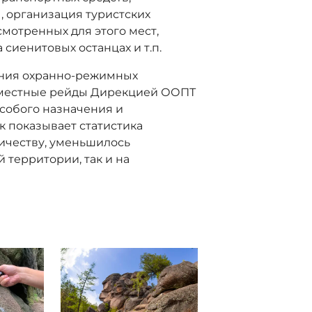
, организация туристских
мотренных для этого мест,
сиенитовых останцах и т.п.
ния охранно-режимных
вместные рейды Дирекцией ООПТ
особого назначения и
к показывает статистика
ничеству, уменьшилось
 территории, так и на