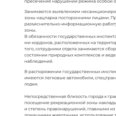
пресечения нарушений режима особой о
Занимаются выявлением несанкциониро
зоны нацпарка посторонними лицами. П
разъяснительно-информационную работу
зоны.
В обязанности государственных инспекто
ми кордонов, расположенных на террито
того, сотрудники отдела занимаются сб
состоянии природных комплексов и вед
наблюдений.
В распоряжении государственных инспек
имеются легковые автомобили, спецтран
лодки.
Непосредственная близость города к гра
посещение рекреационной зоны накладыв
и степень правонарушений, главными из
домашними животными, использование т