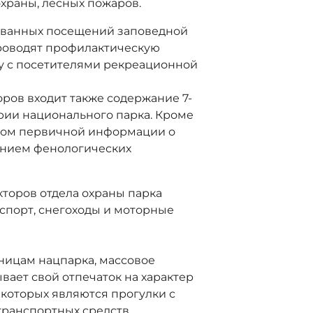
храны, лесных пожаров.
ванных посещений заповедной
роводят профилактическую
 с посетителями рекреационной
ров входит также содержание 7-
рии национального парка. Кроме
ором первичной информации о
ением фенологических
торов отдела охраны парка
спорт, снегоходы и моторные
ницам нацпарка, массовое
ает свой отпечаток на характер
 которых являются прогулки с
ранспортных средств,