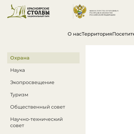
О нас
Территория
Посетит
В этом разделе
Охрана
Наука
Экопросвещение
Туризм
Общественный совет
Научно-технический
совет