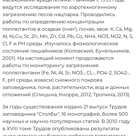
ведутся исследования по аэротехногенному
загрязнению лесов нацпарка. Проводились
работы по определению концентрации
поллютантов в осадках (снег), почве, хвое: К, Са, Mg,
Al, Ni,Cu, St, Zn, Mn, Zn, Cd, Pb, Co, NH4, NO3, NO2, N, S,
Cl, F и РН среды. Изучалось физиологическое
состояние лишайников (Коловский, Бучельников,
2001). На настоящий момент продолжаются
работы по мониторингу загрязнения
поллютантами (Fe, Ni, Al, Sr, NO3-, CL-, PO4-2, SO42-,
F, pH среды, взвеси) снежного покрова
заповедника, почв, растительности, вод и донных
отложений (Спицына, Кнорре, 2012; Тропина, 2013).
За годы существования издано 21 выпуск Трудов
заповедника "Столбы", 16 монографий, более 500
научных и научно-популярных статей. В 2010 году
в XVIII томе Трудов опубликованы результаты
инвентаризации биоразнообразия территории