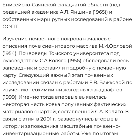
Енисейско-Саянской складчатой области (под
редакцией академика А.Л. Яншина (1965)) и
собственных маршрутных исследований в районе
ООПТ.
Изучение почвенного покрова началось с
описания почв сиенитового массива М.И.Орловой
(1954). Почвоведы Томского университета под
руководством С.А.Коляго (1956) обследовали весь
заповедник и составили подробную почвенную
карту. Следующий важный этап поч­венных
исследований связан с работами Е.В. Бажковой по
изучению геохимии низкогорных ландшафтов
(1999). Именно тогда впервые выявилась
некоторая несты­ковка полученных фактических
материалов с картой, составленной С.А. Коляго. В
связи с этим в 2001 г. развернулись вто­рые в
истории заповедника масштабные почвенно-
инвентаризацион­ные работы. Уже по итогам