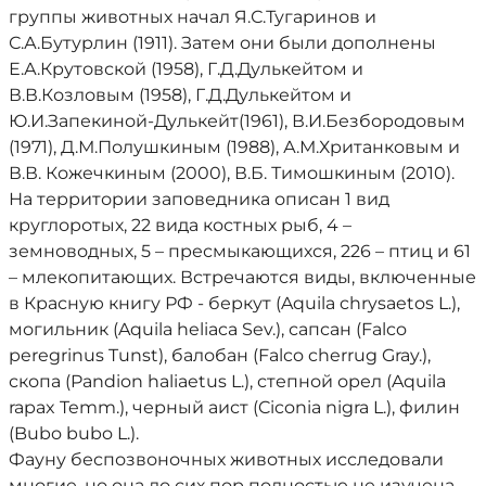
группы животных начал Я.С.Тугаринов и
С.А.Бутурлин (1911). Затем они были дополнены
Е.А.Крутовской (1958), Г.Д.Дулькейтом и
В.В.Козловым (1958), Г.Д.Дулькейтом и
Ю.И.Запекиной-Дулькейт(1961), В.И.Безбородовым
(1971), Д.М.Полушкиным (1988), А.М.Хританковым и
В.В. Кожечкиным (2000), В.Б. Тимошкиным (2010).
На территории заповедника описан 1 вид
круглоротых, 22 вида костных рыб, 4 –
земноводных, 5 – пресмыкающихся, 226 – птиц и 61
– млекопитающих. Встречаются виды, включенные
в Красную книгу РФ - беркут (Aquila chrysaetos L.),
могильник (Aquila heliaca Sev.), сапсан (Falco
peregrinus Tunst), балобан (Falco cherrug Gray.),
скопа (Pandion haliaetus L.), степной орел (Aquila
rapax Temm.), черный аист (Ciconia nigra L.), филин
(Bubo bubo L.).
Фауну беспозвоночных животных исследовали
многие, но она до сих пор полностью не изучена.