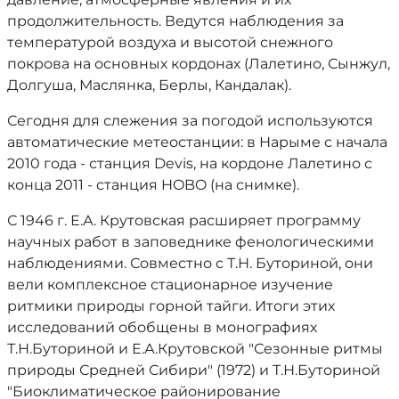
продолжительность. Ведутся наблюдения за
температурой воздуха и высотой снежного
покрова на основных кордонах (Лалетино, Сынжул,
Долгуша, Маслянка, Берлы, Кандалак).
Сегодня для слежения за погодой используются
автоматические метеостанции: в Нарыме c начала
2010 года - станция Devis, на кордоне Лалетино с
конца 2011 - станция HOBO (на снимке).
С 1946 г. Е.А. Крутовская расширяет программу
научных работ в заповеднике фенологическими
наблюдениями. Совместно с Т.Н. Буториной, они
вели комплексное стационарное изучение
ритмики природы горной тайги. Итоги этих
исследований обобщены в монографиях
Т.Н.Буториной и Е.А.Крутовской "Сезонные ритмы
природы Средней Сибири" (1972) и Т.Н.Буториной
"Биоклиматическое районирование