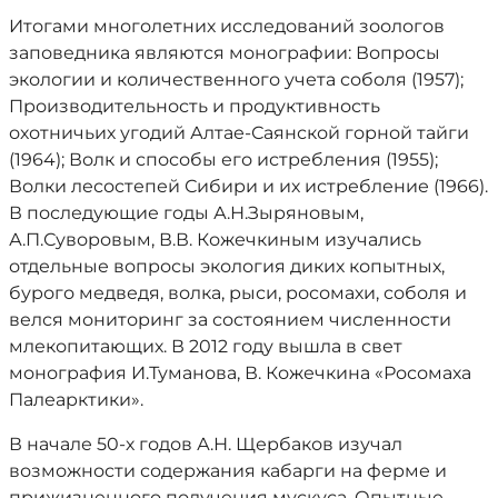
Итогами многолетних исследований зоологов
заповедника являются монографии: Вопросы
экологии и количественного учета соболя (1957);
Производительность и продуктивность
охотничьих угодий Алтае-Саянской горной тайги
(1964); Волк и способы его истребления (1955);
Волки лесостепей Сибири и их истребление (1966).
В последующие годы А.Н.Зыряновым,
А.П.Суворовым, В.В. Кожечкиным изучались
отдельные вопросы экология диких копытных,
бурого медведя, волка, рыси, росомахи, соболя и
велся мониторинг за состоянием численности
млекопитающих. В 2012 году вышла в свет
монография И.Туманова, В. Кожечкина «Росомаха
Палеарктики».
В начале 50-х годов А.Н. Щербаков изучал
возможности содержания кабарги на ферме и
прижизненного получения мускуса. Опытные