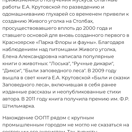
работы Е.А. Крутовской по разведению и
одомашниванию глухарей со временем привели к
созданию Живого уголка на Столбах,
просуществовавшего вплоть до 2000 года и
ставшего основой для вновь созданного первого в
Красноярске «Парка Флоры и фауны». Благодаря
наблюдениям над питомцами Живого уголка,
Елена Александровна написала популярные
книги о животных: "Лоська", "Ручные дикари",
"Дикси", "Были заповедного леса". В 2009 году
вышла в свет книга Е.А. Крутовской «Были и сказки
Заповедного леса», включившая в себя ранее
изданные рассказы и неопубликованные стихи
автора. В 2011 году книга получила премию им. Ф.Р.
Штильмарка.
Нахождение ООПТ рядом с крупным
промышленным городом не могло не сказаться на
состоянии его экосистем. Так, туристы,