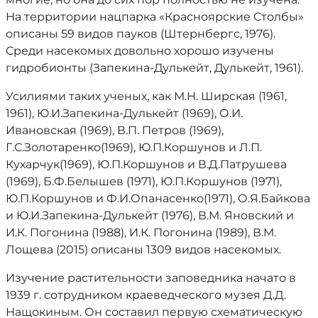
На территории нацпарка «Красноярские Столбы»
описаны 59 видов пауков (Штернбергс, 1976).
Среди насекомых довольно хорошо изучены
гидробионты (Запекина-Дулькейт, Дулькейт, 1961).
Усилиями таких ученых, как М.Н. Ширская (1961,
1961), Ю.И.Запекина-Дулькейт (1969), О.И.
Ивановская (1969), В.П. Петров (1969),
Г.С.Золотаренко(1969), Ю.П.Коршунов и Л.П.
Кухарчук(1969), Ю.П.Коршунов и В.Д.Патрушева
(1969), Б.Ф.Белышев (1971), Ю.П.Коршунов (1971),
Ю.П.Коршунов и Ф.И.Опанасенко(1971), О.Я.Байкова
и Ю.И.Запекина-Дулькейт (1976), В.М. Яновский и
И.К. Погонина (1988), И.К. Погонина (1989), В.М.
Лощева (2015) описаны 1309 видов насекомых.
Изучение растительности заповедника начато в
1939 г. сотрудником краеведческого музея Д.Д.
Нащокиным. Он составил первую схематическую