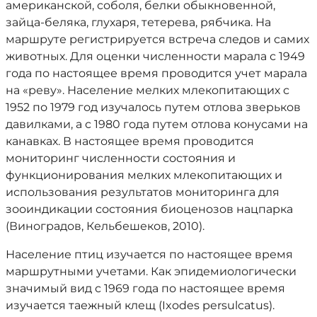
американской, соболя, белки обыкновенной,
зайца-беляка, глухаря, тетерева, рябчика. На
маршруте регистрируется встреча следов и самих
животных. Для оценки численности марала с 1949
года по настоящее время проводится учет марала
на «реву». Население мелких млекопитающих с
1952 по 1979 год изучалось путем отлова зверьков
давилками, а с 1980 года путем отлова конусами на
канавках. В настоящее время проводится
мониторинг численности состояния и
функционирования мелких млекопитающих и
использования результатов мониторинга для
зооиндикации состояния биоценозов нацпарка
(Виноградов, Кельбешеков, 2010).
Население птиц изучается по настоящее время
маршрутными учетами. Как эпидемиологически
значимый вид с 1969 года по настоящее время
изучается таежный клещ (Ixodes persulcatus).