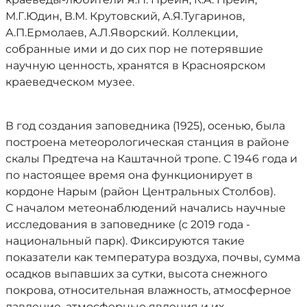
М.Г.Юдин, В.М. Крутовский, А.Я.Тугаринов,
А.П.Ермолаев, А.Л.Яворский. Коллекции,
собранные ими и до сих пор не потерявшие
научную ценность, хранятся в Красноярском
краеведческом музее.
В год создания заповедника (1925), осенью, была
построена метеорологическая станция в районе
скалы Предтеча на Каштачной тропе. С 1946 года и
по настоящее время она функционирует в
кордоне Нарым (район Центральных Столбов).
С началом метеонаблюдений начались научные
исследования в заповеднике (с 2019 года -
национальный парк). Фиксируются такие
показатели как температура воздуха, почвы, сумма
осадков выпавших за сутки, высота снежного
покрова, относительная влажность, атмосферное
давление, атмосферные явления и их