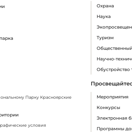
Охрана
ии
Наука
Экопросвещен
Туризм
парка
Общественный
Научно-технич
Обустройство 
Просвещайте
Мероприятия
иональному Парку Красноярские
Конкурсы
ритории
Электронная б
графические условия
Программы до