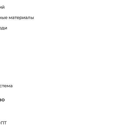
ий
ые материалы
юди
стема
во
ОПТ