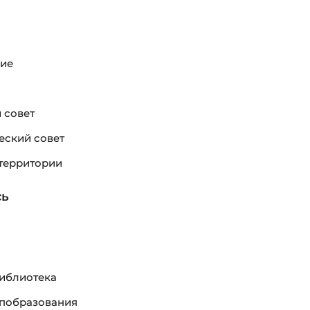
ие
 совет
еский совет
территории
сь
иблиотека
побразования