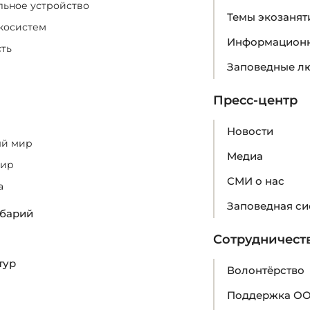
ьное устройство
Темы экозанят
косистем
Информационн
ть
Заповедные л
Пресс-центр
Новости
ый мир
Медиа
мир
СМИ о нас
а
Заповедная си
барий
Сотрудничест
тур
Волонтёрство
Поддержка О