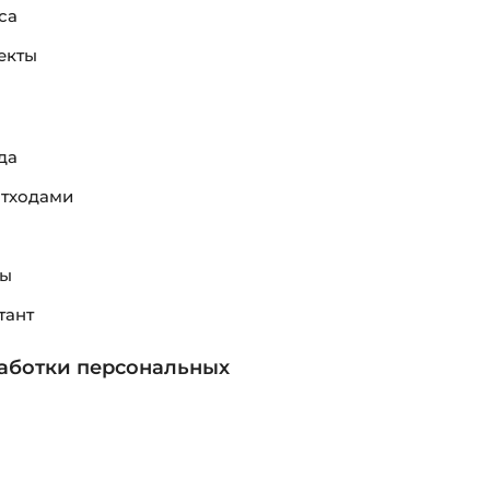
са
екты
да
отходами
ды
тант
аботки персональных