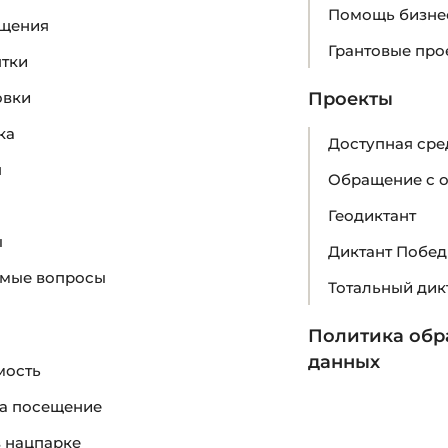
Помощь бизне
ещения
Грантовые про
ятки
овки
Проекты
ка
Доступная сре
я
Обращение с 
Геодиктант
ы
Диктант Побе
емые вопросы
Тотальный дик
Политика обр
данных
мость
а посещение
 нацпарке