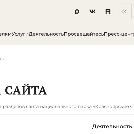
елям
Услуги
Деятельность
Просвещайтесь
Пресс-цент
та
 САЙТА
а разделов сайта национального парка «Красноярские С
Деятельность