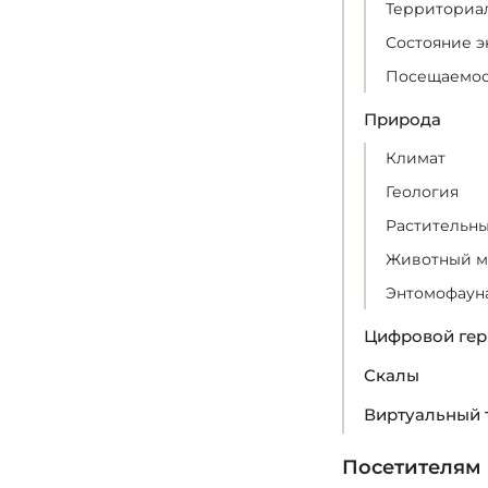
Территориал
Состояние э
Посещаемос
Природа
Климат
Геология
Растительн
Животный 
Энтомофаун
Цифровой гер
Скалы
Виртуальный 
Посетителям