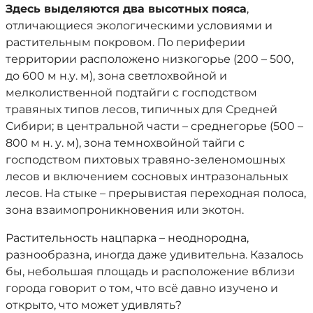
Здесь выделяются два высотных пояса
,
отличающиеся экологическими условиями и
растительным покровом. По периферии
территории расположено низкогорье (200 – 500,
до 600 м н.у. м), зона светлохвойной и
мелколиственной подтайги с господством
травяных типов лесов, типичных для Средней
Сибири; в центральной части – среднегорье (500 –
800 м н. у. м), зона темнохвойной тайги с
господством пихтовых травяно-зеленомошных
лесов и включением сосновых интразональных
лесов. На стыке – прерывистая переходная полоса,
зона взаимопроникновения или экотон.
Растительность нацпарка – неоднородна,
разнообразна, иногда даже удивительна. Казалось
бы, небольшая площадь и расположение вблизи
города говорит о том, что всё давно изучено и
открыто, что может удивлять?