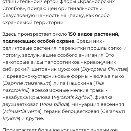
отличительной чертой флоры «Красноярских
Столбов», придающей оригинальность и
безусловную ценность нацпарку, как особо
охраняемой территории.
Здесь произрастает около
150 видов растений,
подлежащих особой охране
. Среди них -
реликтовые растения, пережитки прошлых эпох и
потому, заслужившие особого внимания. Это
некоторые виды папоротников - кривокучник
сибирский, щитовник мужской (
Dryopteris filix-mas
)
и древесно-кустарниковые формы – волчье лыко
(
Daphne mezereum
), липа Нащокина (
Tilia
nasczokinii
); всевозможные мелкие травы -
незабудка Крылова (
Myosotis krylovii
), фиалка
двухцветковая (
Viola biflora
), минуарция весенняя
(
Minuartia verna
), герань белоцветковая (
Geranium
krylovii
) и другие.
Произрастает большое количество эндемиков,