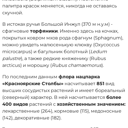
палитра красок меняется, никогда не оставаясь
скучной.
В истоках ручья Большой Инжул (370 м н.у.м) -
сфагновые
торфяники
. Именно здесь на кочках,
покрытых ковром мхов рода сфагнум (Sphagnum),
можно увидеть малюсенькую клюкву (Oxycoccus
microcarpus) и багульник болотный (
Ledum
palustre
), а также редкие княженику (Rubus
arcticus) и морошку (
Rubus chamaemorus
).
По последним данным
флора нацпарка
«Красноярские Столбы»
насчитывает
851
вид
высших сосудистых растений и имеет бореальный
(северный) характер. В ней насчитывается
более
400 видов
растений с
хозяйственным значением:
лекарственные (264), кормовые (115), медоносные
(142), декоративные (182).