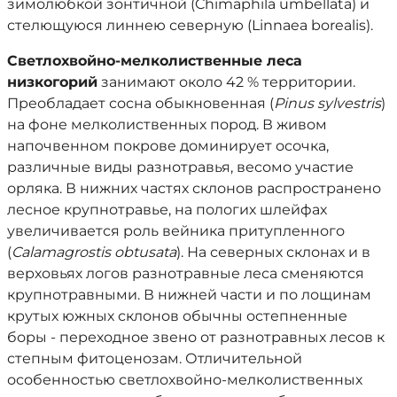
зимолюбкой зонтичной (Chimaphila umbellata) и
стелющуюся линнею северную (Linnaea borealis).
Светлохвойно-мелколиственные леса
низкогорий
занимают около 42 % территории.
Преобладает сосна обыкновенная (
Pinus sylvestris
)
на фоне мелколиственных пород. В живом
напочвенном покрове доминирует осочка,
различные виды разнотравья, весомо участие
орляка. В нижних частях склонов распространено
лесное крупнотравье, на пологих шлейфах
увеличивается роль вейника притупленного
(
Calamagrostis obtusata
). На северных склонах и в
верховьях логов разнотравные леса сменяются
крупнотравными. В нижней части и по лощинам
крутых южных склонов обычны остепненные
боры - переходное звено от разнотравных лесов к
степным фитоценозам. Отличительной
особенностью светлохвойно-мелколиственных