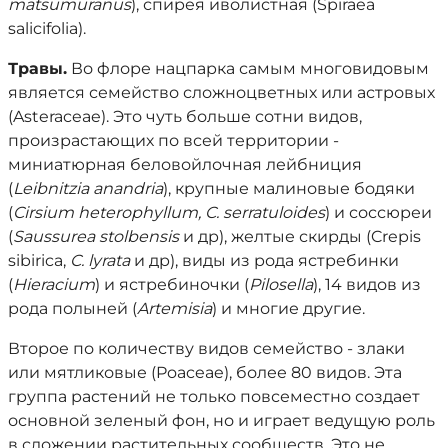
matsumuranus
), спирея иволистная (Spiraea
salicifolia).
Травы.
Во флоре нацпарка самым многовидовым
является семейство сложноцветных или астровых
(Asteraceae). Это чуть больше сотни видов,
произрастающих по всей территории -
миниатюрная беловойлочная лейбниция
(
Leibnitzia anandria
), крупные малиновые бодяки
(
Cirsium heterophyllum, C. serratuloides
) и соссюреи
(
Saussurea stolbensis
и др), желтые скирды (Crepis
sibirica,
C. lyrata
и др), виды из рода ястребинки
(
Hieracium
) и ястребиночки (
Pilosella
), 14 видов из
рода полыней (
Artemisia
) и многие другие.
Второе по количеству видов семейство - злаки
или мятликовые (Poaceae), более 80 видов. Эта
группа растений не только повсеместно создает
основной зеленый фон, но и играет ведущую роль
в сложении растительных сообществ. Это не