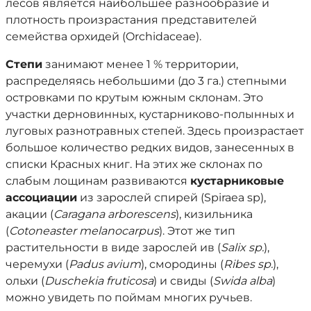
лесов является наибольшее разнообразие и
плотность произрастания представителей
семейства орхидей (Orchidaceae).
Степи
занимают менее 1 % территории,
распределяясь небольшими (до 3 га.) степными
островками по крутым южным склонам. Это
участки дерновинных, кустарниково-полынных и
луговых разнотравных степей. Здесь произрастает
большое количество редких видов, занесенных в
списки Красных книг. На этих же склонах по
слабым лощинам развиваются
кустарниковые
ассоциации
из зарослей спирей (Spiraea sp),
акации (
Caragana arborescens
), кизильника
(
Cotoneaster melanocarpus
). Этот же тип
растительности в виде зарослей ив (
Salix sp.
),
черемухи (
Padus avium
), смородины (
Ribes sp.
),
ольхи (
Duschekia fruticosa
) и свиды (
Swida alba
)
можно увидеть по поймам многих ручьев.