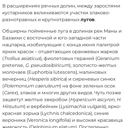
В расширениях речных долин, между зарослями
кустарников вклиниваются участки злаково-
разнотравных и крупнотравных
лугов
.
Обширны пойменные луга в долинах рек Маны и
Базаихи с восточной и юго-западной части
нацпарка, изобилующие с конца июня палитрой
ярких красок – отцветающих оранжевых жарков
(
Trollius asiaticus
), фиолетовых гераней (Geranium
pretense,
G. pseudosibiricum
), золотисто-желтых
молочаев (Euphorbia lutescens), малиновых
вечерниц (
Hesperis sibirica
) и сиреневых синюх
(
Polemonium caeruleum
) на фоне зеленых осок
(
Carex
), злаков и многих других видов. Чуть позже
зацветут желтые зверобои (
Hypericum ascyron, H.
Hirsutum
) и вербейник (
Lysimachia vulgaris
), ярко-
красная зорька (Lychnis chalcedonica), синие
вероника (Veronica longifolia) и высокая красавица
живокость (Delphinium elatum). Постепенно