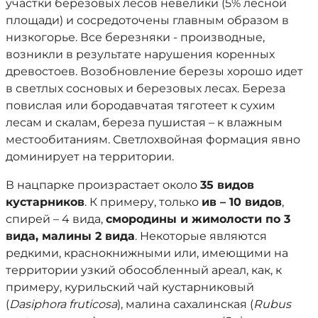
участки березовых лесов невелики (5% лесной
площади) и сосредоточены главным образом в
низкогорье. Все березняки - производные,
возникли в результате нарушения коренных
древостоев. Возобновление березы хорошо идет
в светлых сосновых и березовых лесах. Береза
повислая или бородавчатая тяготеет к сухим
лесам и скалам, береза пушистая – к влажным
местообитаниям. Светлохвойная формация явно
доминирует на территории.
В нацпарке произрастает около
35 видов
кустарников
. К примеру, только
ив – 10 видов
,
спирей – 4 вида,
смородины и жимолости по 3
вида, малины 2 вида
. Некоторые являются
редкими, краснокнижными или, имеющими на
территории узкий обособленный ареал, как, к
примеру, курильский чай кустарниковый
(
Dasiphora fruticosa
), малина сахалинская (
Rubus