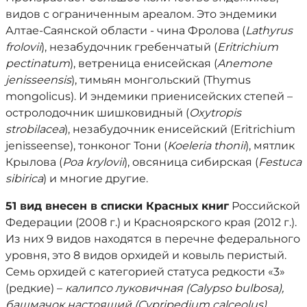
видов с ограниченным ареалом. Это эндемики
Алтае-Саянской области - чина Фролова (
Lathyrus
frolovii
), незабудочник гребенчатый (
Eritrichium
pectinatum
), ветреница енисейская (
Anemone
jenisseensis
), тимьян монгольский (Thymus
mongolicus). И эндемики приенисейских степей –
остролодочник шишковидный (
Oxytropis
strobilacea
), незабудочник енисейский (Eritrichium
jenisseense), тонконог Тони (
Koeleria thonii
), мятлик
Крылова (
Poa krylovii
), овсяница сибирская (
Festuca
sibirica
) и многие другие.
51 вид внесен в списки Красных книг
Российской
Федерации (2008 г.) и Красноярского края (2012 г.).
Из них 9 видов находятся в перечне федерального
уровня, это 8 видов орхидей и ковыль перистый.
Семь орхидей с категорией статуса редкости «3»
(редкие) –
калипсо луковичная (Calypso bulbosa),
башмачок настоящий (Cypripedium calceolus),