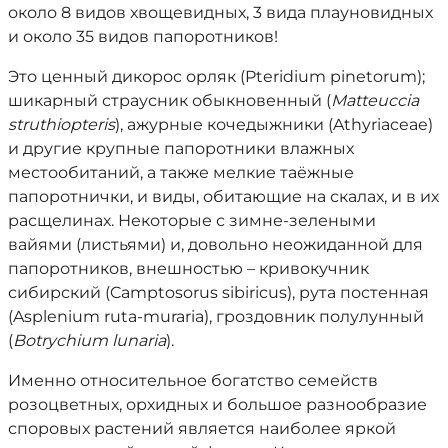
около 8 видов хвощевидных, 3 вида плауновидных
и около 35 видов папоротников!
Это ценный дикорос орляк (Pteridium pinetorum);
шикарный страусник обыкновенный (
Matteuccia
struthiopteris
), ажурные кочедыжники (Athyriaceae)
и другие крупные папоротники влажных
местообитаний, а также мелкие таёжные
папоротнички, и виды, обитающие на скалах, и в их
расщелинах. Некоторые с зимне-зелеными
вайями (листьями) и, довольно неожиданной для
папоротников, внешностью – кривокучник
сибирский (Camptosorus sibiricus), рута постенная
(Asplenium ruta-muraria), гроздовник полулунный
(
Botrychium lunaria
).
Именно относительное богатство семейств
розоцветных, орхидных и большое разнообразие
споровых растений является наиболее яркой