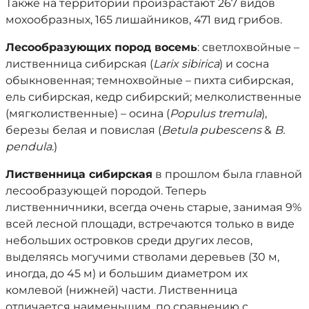
Также на территории произрастают 267 видов
мохообразных, 165 лишайников, 471 вид грибов.
Лесообразующих пород восемь
: светлохвойные –
лиственница сибирская (
Larix sibirica
) и сосна
обыкновенная; темнохвойные – пихта сибирская,
ель сибирская, кедр сибирский; мелколиственные
(мягколиственные) – осина (
Populus tremula
),
березы белая и повислая (
Betula pubescens
&
B.
pendula
.)
Лиственница сибирская
в прошлом была главной
лесообразующей породой. Теперь
лиственничники, всегда очень старые, занимая 9%
всей лесной площади, встречаются только в виде
небольших островков среди других лесов,
выделяясь могучими стволами деревьев (30 м,
иногда, до 45 м) и большим диаметром их
комлевой (нижней) части. Лиственница
отличается наименьшим, по сравнению с