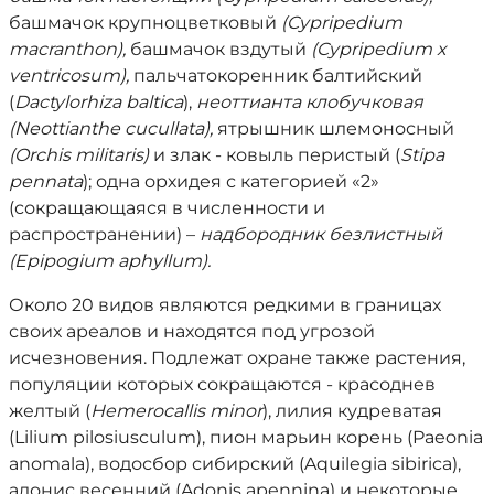
башмачок крупноцветковый
(Cypripedium
macranthon),
башмачок вздутый
(Cypripedium х
ventricosum),
пальчатокоренник балтийский
(
Dactylorhiza baltica
),
неоттианта клобучковая
(Neottianthe cucullata),
ятрышник шлемоносный
(Orchis militaris)
и злак - ковыль перистый (
Stipa
pennata
); одна орхидея с категорией «2»
(сокращающаяся в численности и
распространении) –
надбородник безлистный
(Epipogium aphyllum).
Около 20 видов являются редкими в границах
своих ареалов и находятся под угрозой
исчезновения. Подлежат охране также растения,
популяции которых сокращаются - красоднев
желтый (
Hemerocallis minor
), лилия кудреватая
(Lilium pilosiusculum), пион марьин корень (Paeonia
anomala), водосбор сибирский (Aquilegia sibirica),
адонис весенний (Adonis apennina) и некоторые