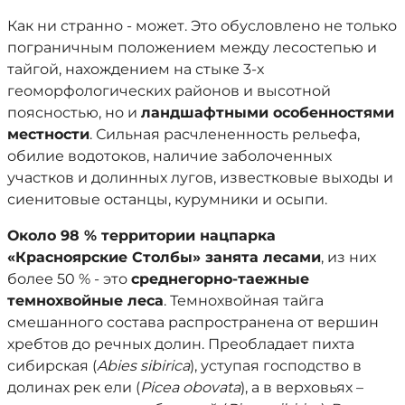
Как ни странно - может. Это обусловлено не только
пограничным положением между лесостепью и
тайгой, нахождением на стыке 3-х
геоморфологических районов и высотной
поясностью, но и
ландшафтными особенностями
местности
. Сильная расчлененность рельефа,
обилие водотоков, наличие заболоченных
участков и долинных лугов, известковые выходы и
сиенитовые останцы, курумники и осыпи.
Около 98 % территории нацпарка
«Красноярские Столбы» занята лесами
, из них
более 50 % - это
среднегорно-таежные
темнохвойные леса
. Темнохвойная тайга
смешанного состава распространена от вершин
хребтов до речных долин. Преобладает пихта
сибирская (
Abies sibirica
), уступая господство в
долинах рек ели (
Picea obovata
), а в верховьях –