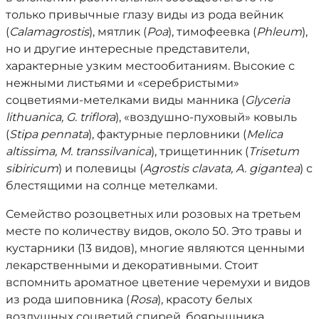
только привычные глазу виды из рода вейник
(
Calamagrostis
), мятлик (
Poa
), тимофеевка (
Phleum
),
но и другие интересные представители,
характерные узким местообитаниям. Высокие с
нежными листьями и «серебристыми»
соцветиями-метелками виды манника (
Glyceria
lithuanica, G. triflora
), «воздушно-пуховый» ковыль
(
Stipa pennata
), фактурные перловники (
Melica
altissima, M. transsilvanica
), трищетинник (
Trisetum
sibiricum
) и полевицы (
Agrostis clavata, A. gigantea
) с
блестящими на солнце метелками.
Семейство розоцветных или розовых на третьем
месте по количеству видов, около 50. Это травы и
кустарники (13 видов), многие являются ценными
лекарственными и декоративными. Стоит
вспомнить ароматное цветение черемухи и видов
из рода шиповника (
Rosa
), красоту белых
воздушных соцветий спирей, боярышника