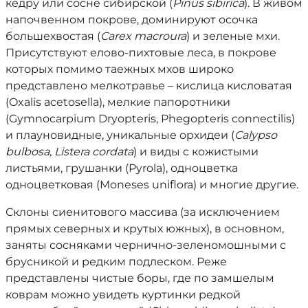
кедру или сосне сибирской (
Pinus sibirica
). В живом
напочвенном покрове, доминируют осочка
большехвостая (
Carex macroura
) и зеленые мхи.
Присутствуют елово-пихтовые леса, в покрове
которых помимо таежных мхов широко
представлено мелкотравье – кислица кисловатая
(Oxalis acetosella), мелкие папоротники
(Gymnocarpium Dryopteris, Phegopteris connectilis)
и плауновидные, уникальные орхидеи (
Calypso
bulbosa, Listera cordata
) и виды с кожистыми
листьями, грушанки (Pyrola), одноцветка
одноцветковая (Moneses uniflora) и многие другие.
Склоны сиенитового массива (за исключением
прямых северных и крутых южных), в основном,
заняты сосняками чернично-зеленомошными с
брусникой и редким подлеском. Реже
представлены чистые боры, где по замшелым
коврам можно увидеть куртинки редкой