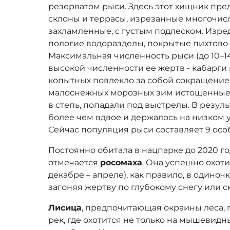
резерватом рыси. Здесь этот хищник пр
склоны и террасы, изрезанные многочи
захламленные, с густым подлеском. Изре
пологие водоразделы, покрытые пихтово
Максимальная численность рыси (до 10–1
высокой численности ее жертв - кабарги
копытных повлекло за собой сокращение 
малоснежных морозных зим истощенные 
в степь, попадали под выстрелы. В резул
более чем вдвое и держалось на низком ур
Сейчас популяция рыси составляет 9 осо
Постоянно обитала в нацпарке до 2020 го
отмечается
росомаха
. Она успешно охоти
декабре – апреле), как правило, в одиноч
загоняя жертву по глубокому снегу или с
Лисица
, предпочитающая окраины леса, 
рек, где охотится не только на мышевидн