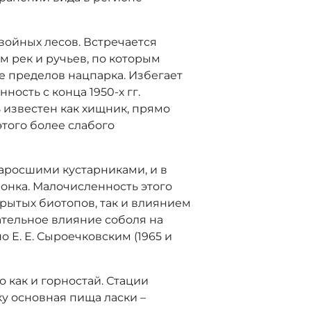
войных лесов. Встречается
м рек и ручьев, по которым
е пределов нацпарка. Избегает
ость с конца 1950-х гг.
ь известен как хищник, прямо
того более слабого
аросшими кустарниками, и в
онка. Малочисленность этого
крытых биотопов, так и влиянием
ательное влияние соболя на
о Е. Е. Сыроечковским (1965 и
 как и горностай. Стации
у основная пища ласки –