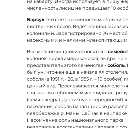
на кабаргу. Иногда использует, в пищу ж
Численность лисиц не превышает 10 особ
Барсук
тяготеет к каменистым обрывист
лиственных лесов. Ведет ночной образ 
колониями. Зарегистрировано 26 мест об
насекомыми и мелкими млекопитающими
Все мелкие хищники относятся к
семейст
колонок, норка американская, выдра, но
представитель этого семейства -
соболь
.
был уничтожен еще в начале ХХ столетия
соболя (в 1951 г. - 26, в 1955 г. – 10 особ
данный вид. Прослеживается многолетня
связанная с обилием мышевидных грызун
(семян кедра). Достигнув в середине 60-х
населения, соболь начал широко расселя
левобережье р. Маны. Сейчас в нацпарке 
Несомненна роль национального парка "
резервата в восстановлении ареала и со