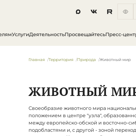
елям
Услуги
Деятельность
Просвещайтесь
Пресс-цент
Главная
Территория
Природа
Животный мир
ЖИВОТНЫЙ МИ
Своеобразие животного мира национальн
положением в центре "узла", образованно
между европейско-обской и восточно-с
подобластями и, с другой - зоной переход