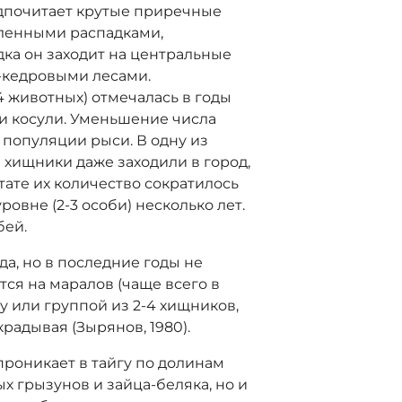
едпочитает крутые приречные
сленными распадками,
дка он заходит на центральные
-кедровыми лесами.
4 животных) отмечалась в годы
 и косули. Уменьшение числа
популяции рыси. В одну из
хищники даже заходили в город,
ьтате их количество сократилось
овне (2-3 особи) несколько лет.
бей.
да, но в последние годы не
тся на маралов (чаще всего в
ку или группой из 2-4 хищников,
крадывая (Зырянов, 1980).
проникает в тайгу по долинам
ых грызунов и зайца-беляка, но и