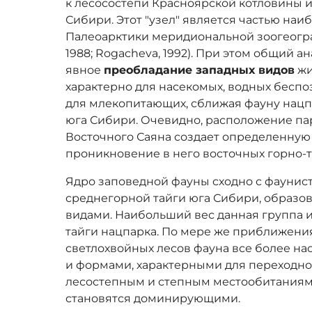
к лесосостепи Красноярской котловины и
Сибири. Этот "узел" является частью наи
Палеоарктики меридиональной зоогеогра
1988; Rogacheva, 1992). При этом общий 
явное
преобладание западных видов
жи
характерно для насекомых, водных беспоз
для млекопитающих, сближая фауну нацп
юга Сибири. Очевидно, расположение пар
Восточного Саяна создает определенную
проникновение в него восточных горно-
Ядро заповедной фауны сходно с фауни
среднегорной тайги юга Сибири, образ
видами. Наибольший вес данная группа 
тайги нацпарка. По мере же приближени
светлохвойных лесов фауна все более н
и формами, характерными для переходной
лесостепным и степным местообитаниям.
становятся доминирующими.