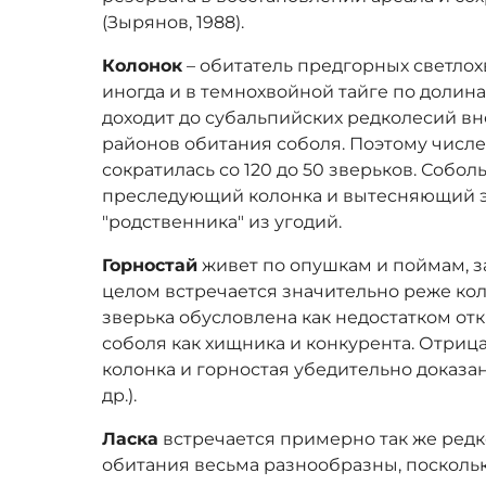
(Зырянов, 1988).
Колонок
– обитатель предгорных светлох
иногда и в темнохвойной тайге по долина
доходит до субальпийских редколесий вн
районов обитания соболя. Поэтому численн
сократилась со 120 до 50 зверьков. Собол
преследующий колонка и вытесняющий э
"родственника" из угодий.
Горностай
живет по опушкам и поймам, з
целом встречается значительно реже кол
зверька обусловлена как недостатком от
соболя как хищника и конкурента. Отриц
колонка и горностая убедительно доказан
др.).
Ласка
встречается примерно так же редко
обитания весьма разнообразны, поскольк