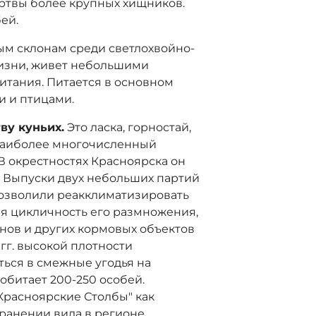
ертвы более крупных хищников.
ей.
ым склонам среди светлохвойно-
жизни, живет небольшими
итания. Питается в основном
 и птицами.
ву куньих.
Это ласка, горностай,
 наиболее многочисленный
 В окрестностях Красноярска он
. Выпуски двух небольших партий
ей) позволили реакклиматизировать
я цикличность его размножения,
ов и других кормовых объектов
 гг. высокой плотности
ться в смежные угодья на
обитает 200-250 особей.
Красноярские Столбы" как
хранении вида в регионе