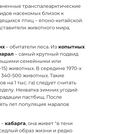
раненные транспалеарктические
видов насекомых близок к
дящихся птиц – японо-китайской.
дставители животного мира,
их
– обитатели леса. Из
копытных
марал
– самый крупный подвид
ольшими семейными или
15) животных. В середине 1970-х
 340-500 животных. Такие
 на 1 тыс. га) следует считать
делу. Нехватка зимних угодий
градации пастбищ. После
ять лет популяция маралов
 –
кабарга
, она живет "в тени
оседлый образ жизни и редко