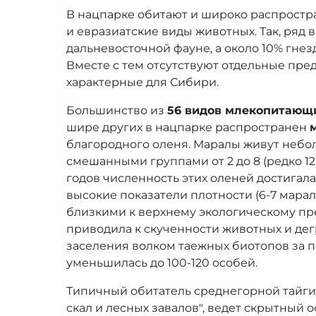
В нацпарке обитают и широко распрост
и евразиатские виды животных. Так, ряд 
дальневосточной фауне, а около 10% гнез
Вместе с тем отсутствуют отдельные пре
характерные для Сибири.
Большинство из
56 видов млекопитающ
шире других в нацпарке распространен
благородного оленя. Маралы живут неб
смешанными группами от 2 до 8 (редко 12-
годов численность этих оленей достигала
высокие показатели плотности (6-7 маралов
близкими к верхнему экологическому пре
приводила к скученности животных и де
заселения волком таежных биотопов за п
уменьшилась до 100-120 особей.
Типичный обитатель среднегорной тайги
скал и лесных завалов", ведет скрытный 