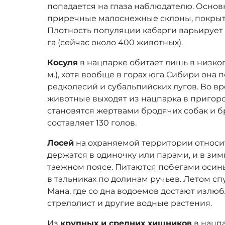
попадается на глаза наблюдателю. Основ
приречные малоснежные склоны, покры
Плотность популяции кабарги варьирует от
га (сейчас около 400 животных).
Косуля
в нацпарке обитает лишь в низког
м.), хотя вообще в горах юга Сибири она
редколесий и субальпийских лугов. Во 
животные выходят из нацпарка в пригоро
становятся жертвами бродячих собак и б
составляет 130 голов.
Лосей
на охраняемой территории относит
держатся в одиночку или парами, и в зи
таежном поясе. Питаются побегами осины
в тальниках по долинам ручьев. Летом сп
Мана, где со дна водоемов достают излюб
стрелолист и другие водные растения.
Из
крупных и средних хищников
в нацп