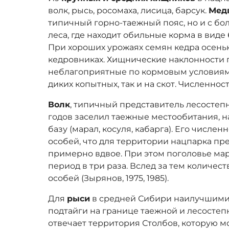
волк, рысь, росомаха, лисица, барсук.
Мед
типичный горно-таежный пояс, но и с б
леса, где находит обильные корма в виде 
При хороших урожаях семян кедра осень
кедровниках. Хищнические наклонности 
неблагоприятные по кормовым условиям.
диких копытных, так и на скот. Численнос
Волк
, типичный представитель лесостепн
годов заселил таежные местообитания, 
базу (марал, косуля, кабарга). Его численн
особей, что для территории нацпарка п
примерно вдвое. При этом поголовье мар
период в три раза. Вслед за тем количес
особей (Зырянов, 1975, 1985).
Для
рыси
в средней Сибири наилучшими
подтайги на границе таежной и лесостеп
отвечает территория Столбов, которую 