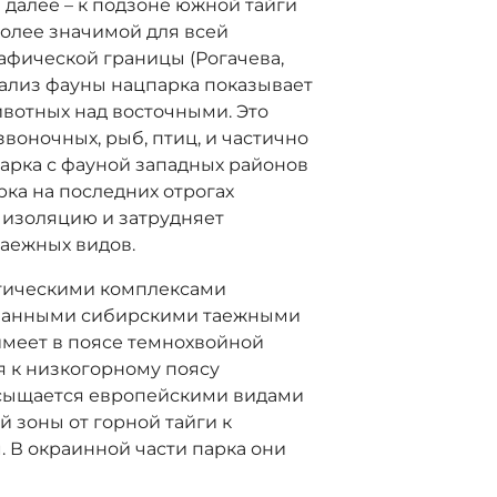
 далее – к подзоне южной тайги
более значимой для всей
фической границы (Рогачева,
анализ фауны нацпарка показывает
вотных над восточными. Это
воночных, рыб, птиц, и частично
арка с фауной западных районов
ка на последних отрогах
 изоляцию и затрудняет
таежных видов.
стическими комплексами
ованными сибирскими таежными
имеет в поясе темнохвойной
я к низкогорному поясу
асыщается европейскими видами
 зоны от горной тайги к
 В окраинной части парка они