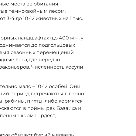
ные места ее обитания -
тые темнохвойным лесом.
 3-4 до 10-12 животных на 1 тыс.
орных ландшафтах (до 400 м н. у.
 поднимается до подгольцовых
время сезонных перемещений
дные леса, где нередко
раконьеров. Численность косули
ельно мало – 10-12 особей. Они
мний период встречаются в горно-
, рябины, пихты, либо кормятся
ускаются в поймы рек Базаиха и
ленные корма - рдест,
арке обитают бурый медведь,