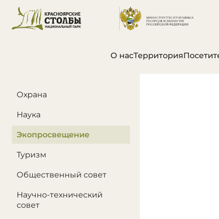
О нас
Территория
Посетит
В этом разделе
Охрана
Наука
Экопросвещение
Туризм
Общественный совет
Научно-технический
совет