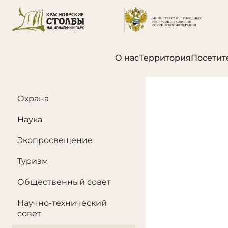
О нас
Территория
Посетит
В этом разделе
Охрана
Наука
Экопросвещение
Туризм
Общественный совет
Научно-технический
совет