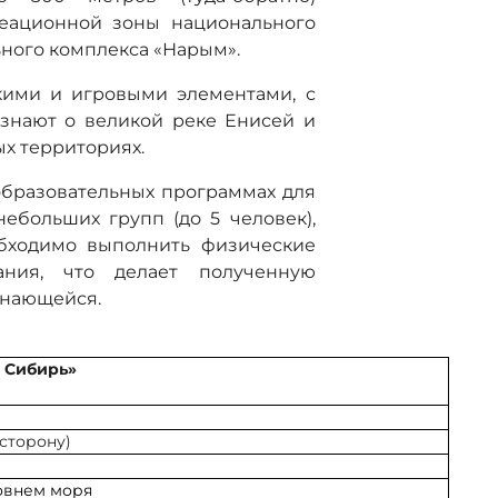
реационной зоны национального
ьного комплекса «Нарым».
кими и игровыми элементами, с
знают о великой реке Енисей и
ых территориях.
-образовательных программах для
ебольших групп (до 5 человек),
обходимо выполнить физические
ания, что делает полученную
инающейся.
 Сибирь»
 сторону)
ровнем моря