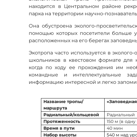
находится в Центральном районе рек
парка на территории научно-познавател
Она обустроена эколого-просветительс
помощью которых посетители больше у
расположенных на его берегах заповедн
Экотропа часто используется в эколого
школьников в квестовом формате для н
когда по ходу ее прохождения им не
командные и интеллектуальные зад
информацию интересной и легко запом
Название тропы/
«Заповедная
маршрута
Радиальный/кольцевой
Радиальный
Протяженность
150 м (в одну
Время в пути
40 мин
Набор высоты
540 м над у