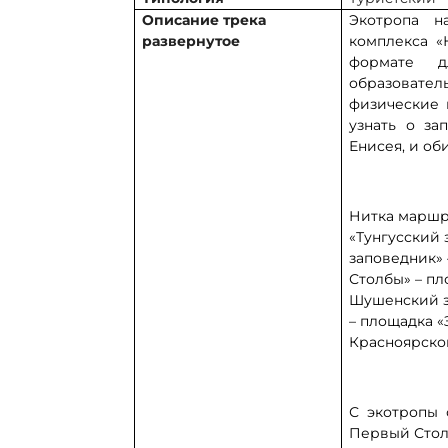
Описание трека
Экотропа н
развернутое
комплекса «
формате д
образовател
физические 
узнать о за
Енисея, и оби
Нитка маршр
«Тунгусский
заповедник»
Столбы» – пл
Шушенский з
– площадка «
Красноярског
С экотропы 
Первый Столб