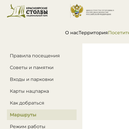
О нас
Территория
Посетит
В этом разделе
Правила посещения
Советы и памятки
Входы и парковки
Карты нацпарка
Как добраться
Маршруты
Режим работы