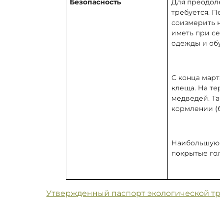
Безопасность
Для преодол
требуется. 
соизмерить н
иметь при с
одежды и обу
С конца март
клеща. На т
медведей. Т
кормлении (
Наибольшую 
покрытые го
Утвержденный паспорт экологической т