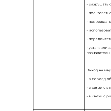
- разрушать 
- пользоват
- повреждат
- использова
- передвигат
- устанавлив
познаватель
Выход на ма
- в период 
- в связи с 
- в связи с 