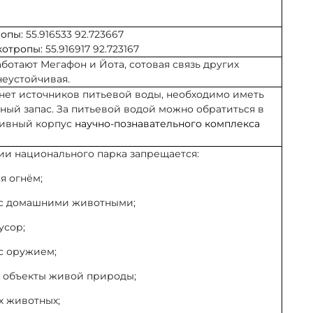
ропы:
55.916533 92.723667
котропы:
55.916917 92.723167
ботают Мегафон и Йота, сотовая связь других
неустойчивая.
 нет источников питьевой воды, необходимо иметь
ный запас. За питьевой водой можно обратиться в
ивный корпус
научно-познавательного комплекса
ии национального парка запрещается:
ся огнём;
я с домашними животными;
усор;
 с оружием;
ь объекты живой природы;
их животных;