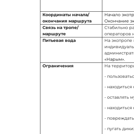
Координаты начала/
Начало экот
окончания маршрута
Окончание э
Связь на тропе/
Стабильно ра
маршруте
операторов 
Питьевая вода
На экотропе
индивидуаль
администрат
«Нарым».
Ограничения
На территор
- пользовать
- находитьс
- оставлять м
- находиться
- повреждат
- пугать дик