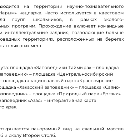
аходится на территории научно-познавательного
Нарым» нацпарка. Часто используется в квестовом
ля групп школьников, в рамках эколого-
ьных программ. Прохождение включает командные
и интеллектуальные задания, позволяющие больше
поведных территориях, расположенных на берегах
тателях этих мест.
ута: площадка «Заповедники Таймыра» – площадка
 заповедник» – площадка «Центральносибирский
 – площадка «национальный парк «Красноярские
ощадка «Хакасский заповедник» – площадка «Саяно-
аповедник» – площадка «Природный парк «Ергаки»
Заповедник «Азас» – интерактивная карта
о края.
открывается панорамный вид на скальный массив
 и скалу Второй Столб.