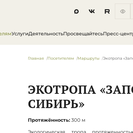
елям
Услуги
Деятельность
Просвещайтесь
Пресс-цент
Главная
Посетителям
Маршруты
Экотропа «За
ЭКОТРОПА «ЗА
СИБИРЬ»
Протяжённость:
300 м
Экологическая тропа протяженность