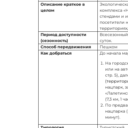
Описание краткое в
Экологическ
целом
комплекса «
стендами и 
посетители н
территориях
Период доступности
Всесезонный
(сезонность)
суток.
Способ передвижения
Пешком
Как добраться
До начала м
На городс
или на авт
стр. 5), д
(территор
нацпарк, 
«Лалетинс
(7,3 км, 1 ч
По предва
нацпарка (
минут).
Типология
Туристский