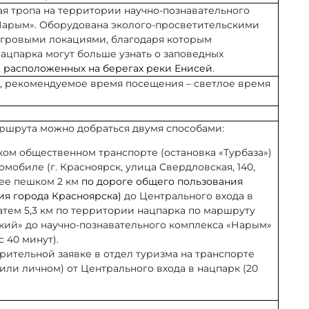
ая тропа на территории научно-познавательного
Нарым». Оборудована эколого-просветительскими
игровыми локациями, благодаря которым
ацпарка могут больше узнать о заповедных
,
расположенных на берегах реки Енисей
.
, рекомендуемое время посещения – светлое время
аршрута можно добраться двумя способами:
ком общественном транспорте (остановка «Турбаза»)
омобиле (г. Красноярск, улица Свердловская, 140,
алее пешком 2 км
по дороге общего пользования
ия города Красноярска)
до Центрального входа в
затем 5,3 км по территории нацпарка по маршруту
кий» до научно-познавательного комплекса «Нарым»
ас 40 минут).
рительной заявке в отдел туризма на транспорте
или личном) от Центрального входа в нацпарк (20