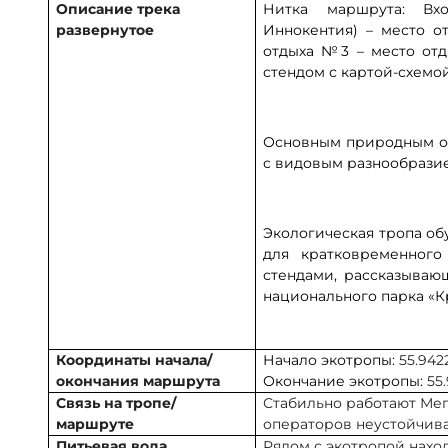
Описание трека
Нитка маршрута: Вхо
развернутое
Иннокентия) – место 
отдыха №3 – место отд
стендом с картой-схемой
Основным природным об
с видовым разнообрази
Экологическая тропа об
для кратковременного
стендами, рассказыва
национального парка «К
Координаты начала/
Начало экотропы:
55.9422
окончания маршрута
Окончание экотропы:
55
Связь на тропе/
Стабильно работают Мега
маршруте
операторов неустойчива
Питьевая вода
Рядом с экотропой нах