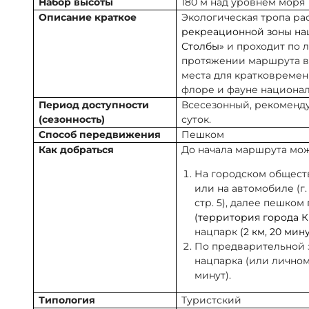
Набор высоты
180 м над уровнем моря
Описание краткое
Экологическая тропа р
рекреационной зоны на
Столбы»
и проходит по 
протяжении маршрута в
места для кратковремен
флоре и фауне национал
Период доступности
Всесезонный, рекоменд
(сезонность)
суток.
Способ передвижения
Пешком
Как добраться
До начала маршрута мож
На городском обществ
или на автомобиле (г.
стр. 5), далее пешком
(территория города 
нацпарк
(2 км, 20 мину
По предварительной з
нацпарка (или личном
минут).
Типология
Туристский