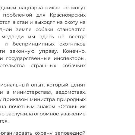
удники нацпарка никак не могут
й проблемой для Красноярских
тся в стаи и выходят на охоту на
дной земле собаки становятся
медведи им здесь не всегда
х и беспринципных охотников
ти законную управу. Конечно,
и государственные инспекторы,
тельства страшных собачьих
иональный опыт, который ценят
 в министерствах, ведомствах,
ду приказом министра природных
ена почетным знаком «Отличник
но заслужила огромное уважение
тся.
рганизовать охрану заповедной