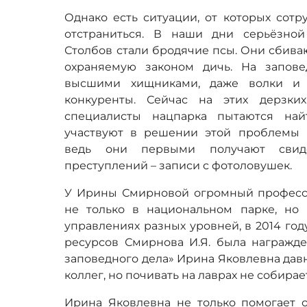
Однако есть ситуации, от которых сотр
отстраниться. В наши дни серьёзно
Столбов стали бродячие псы. Они сбиваю
охраняемую законом дичь. На запове
высшими хищниками, даже волки и 
конкуренты. Сейчас на этих дерзки
специалисты нацпарка пытаются най
участвуют в решении этой проблемы 
ведь они первыми получают свиде
преступлений – записи с фотоловушек.
У Ирины Смирновой огромный професс
не только в национальном парке, но и
управлениях разных уровней, в 2014 го
ресурсов Смирнова И.Я. была награжд
заповедного дела» Ирина Яковлевна дав
коллег, но почивать на лаврах не собирае
Ирина Яковлевна не только помогает о