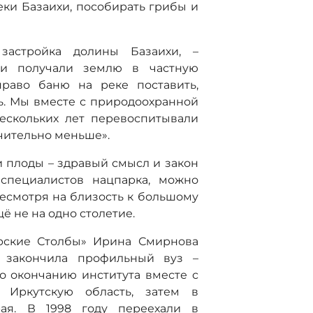
ки Базаихи, пособирать грибы и
застройка долины Базаихи, –
ди получали землю в частную
право баню на реке поставить,
ь. Мы вместе с природоохранной
ескольких лет перевоспитывали
чительно меньше».
и плоды – здравый смысл и закон
 специалистов нацпарка, можно
несмотря на близость к большому
ё не на одно столетие.
ярские Столбы» Ирина Смирнова
и закончила профильный вуз –
о окончанию института вместе с
Иркутскую область, затем в
рая. В 1998 году переехали в