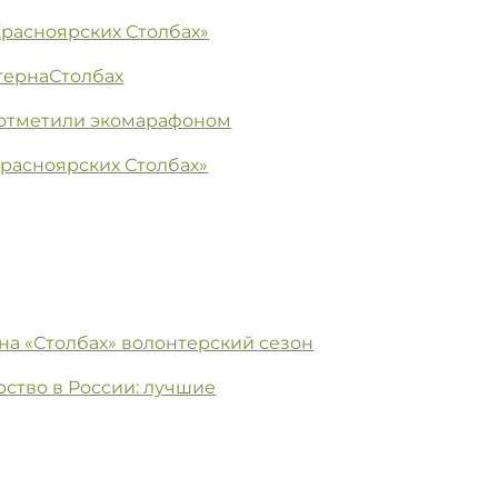
Красноярских Столбах»
тернаСтолбах
 отметили экомарафоном
Красноярских Столбах»
на «Столбах» волонтерский сезон
рство в России: лучшие