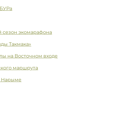
ИБУРа
ый сезон экомарафона
ды Такмака»
лы на Восточном входе
ского маршрута
в Нарыме