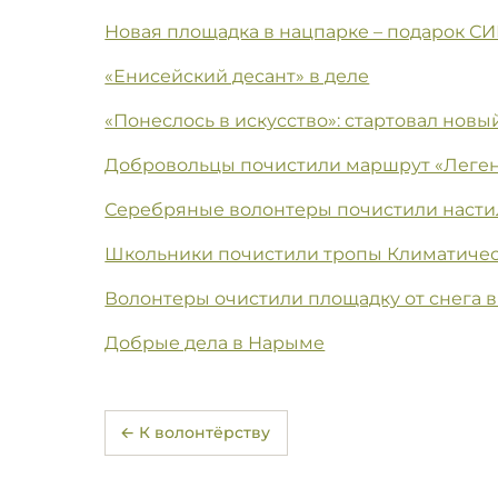
Новая площадка в нацпарке – подарок С
«Енисейский десант» в деле
«Понеслось в искусство»: стартовал нов
Добровольцы почистили маршрут «Леген
Серебряные волонтеры почистили насти
Школьники почистили тропы Климатиче
Волонтеры очистили площадку от снега 
Добрые дела в Нарыме
← К волонтёрству