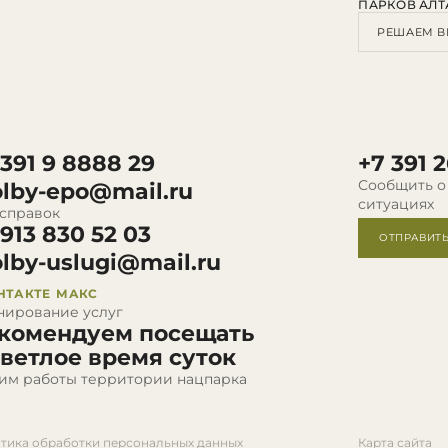
ПАРКОВ АЛТ
РЕШАЕМ В
 391 9 8888 29
+7 391 2
Сообщить о
olby-epo@mail.ru
ситуациях
 справок
 913 830 52 03
ОТПРАВИТ
olby-uslugi@mail.ru
НТАКТЕ
МАКС
нирование услуг
комендуем посещать
светлое время суток
им работы территории нацпарка
тика обработки персональных данных
Карта сайта