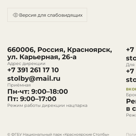
Версия для слабовидящих
660006, Россия, Красноярск,
+7
ул. Карьерная, 26-а
st
Адрес дирекции
Для
+7 391 261 17 10
+7
stolby@mail.ru
st
Приёмная
ВКО
Пн-чт: 9:00–18:00
Бро
Пт: 9:00–17:00
Ре
Режим работы дирекции нацпарка
в 
Реж
© ФГБУ Национальный парк «Красноярские Столбы»
Поли