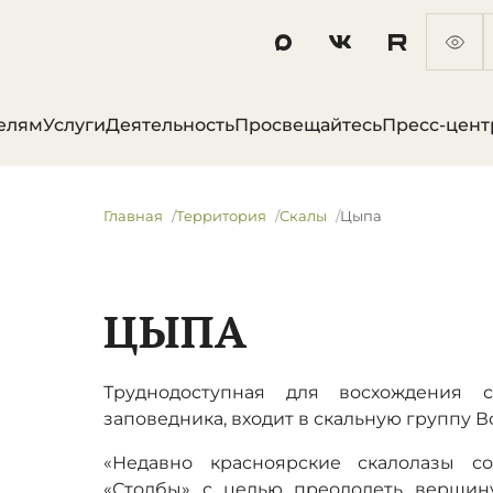
елям
Услуги
Деятельность
Просвещайтесь
Пресс-цент
Главная
Территория
Скалы
Цыпа
ЦЫПА
Труднодоступная для восхождения 
заповедника, входит в скальную группу 
«Недавно красноярские скалолазы с
«Столбы» с целью преодолеть вершин