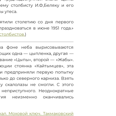
ему столбисту И.Ф,Беляку и его
ы утеса.
ятили столетию со дня первого
раздноваться в июне 1951 года.»
столбистов.
)
 на фоне неба вырисовываются
ющих одна — цыпленка, другая —
звание «Цыпы», второй — «Жабы».
юции стоянка «Кайтымцев», эта
ни предприняли первую попытку
лько до северного карниза. Взять
у скалолазы не смогли. С этого
 неприступного. Неоднократные
ия неизменно оканчивались
кал. Моховой ключ. Такмаковский