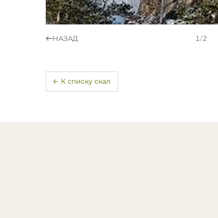
НАЗАД
1
/
2
← К списку скал