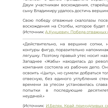
Двум участникам восхождения, старейш
сыну Владимиру удалось достичь вершин
Свою победу отважные скалолазы посв
восхождения на Столбы, которое будет п
(Источник:
А.Кунцевич. Победа отважных 
«Действительно, на вершине сопки,
контуры фигур, поразительно напомина
лягушку. Поэтому правый утес носит на
Западнее «Жабы» находилась до револ
компания состояла из рабочих депо. О
освоить «Цыпу», но сумели добраться то
отвесную, без единого углубления стен
времени за утесом установилась слава
попытки в последующие десятилет
неудачей.»
(Источник:
И.Беляк. Край причудливых с