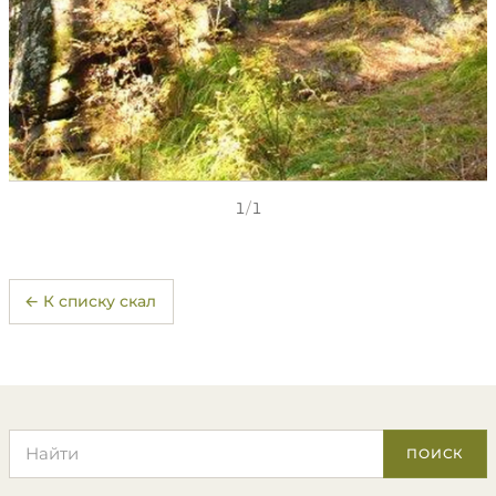
1
/
1
← К списку скал
Поиск по сайту
ПОИСК