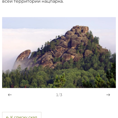
всей территории нацпарка.
1
/
3
← К списку скал