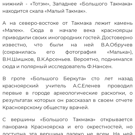
нижний - «Тотэм», Западнее «Большого Такмака»
находится скала «Малый Такмак».
А на северо-востоке от Такмака лежит камень
«Малек». Сюда в начале века красноярцы
приводили своих иногородних гостей. Достоверно
известно, что были на ней В.А.Обручев
(сохранилась его фотография «Малька»),
В.Н.Шишков, В.К.Арсеньев. Вероятно, поднимался
сюда и полярный исследователь Ф.Нансен.
В гроте «Большого Беркута» сто лет назад
красноярский учитель А.С.Еленев проводил
первые в городе археологические раскопки, о
результатах которых он рассказал в своем отчете
Красноярскому обществу врачей.
С вершины «Большого Такмака» открывается
панорама Красноярска и его окрестностей, но
доступна эта вершина далеко не всем. На ней