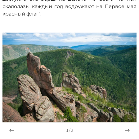
скалолазы каждый год водружают на Первое мая
красный флаг".
1
/
2