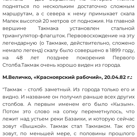
подняться по нескольким достаточно сложным
маршрутам, а с севера к нему примыкает скала
Малек высотой 20 метров от подножия. На главной
вершине Такмака установлен стальной
триангулятор-флагшток. Первовосхождение на эту
легендарную (о Такмаке, действительно, сложено
немало легенд) скалу было совершено в 1899 году,
на 48 лет позднее покорения Первого
Столба.Такмак очень хорошо виден из города.
М.Величко, «Красноярский рабочий», 20.04.82 г.:
"Такмак - столб заметный. Из города только его и
видно. И название он получил раньше всех других
столбов. А первым именем его было «Кызым».
Потом это слово на сопку переметнулось, что
лежит над устьем реки Базаихи, и которую сейчас
зовут «Вышкой». Такмак стал Такмаком. Так его
зовут, по меньшей мере, с половины прошлого