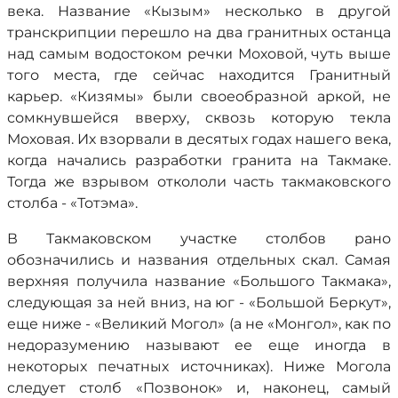
века. Название «Кызым» несколько в другой
транскрипции перешло на два гранитных останца
над самым водостоком речки Моховой, чуть выше
того места, где сейчас находится Гранитный
карьер. «Кизямы» были своеобразной аркой, не
сомкнувшейся вверху, сквозь которую текла
Моховая. Их взорвали в десятых годах нашего века,
когда начались разработки гранита на Такмаке.
Тогда же взрывом откололи часть такмаковского
столба - «Тотэма».
В Такмаковском участке столбов рано
обозначились и названия отдельных скал. Самая
верхняя получила название «Большого Такмака»,
следующая за ней вниз, на юг - «Большой Беркут»,
еще ниже - «Великий Могол» (а не «Монгол», как по
недоразумению называют ее еще иногда в
некоторых печатных источниках). Ниже Могола
следует столб «Позвонок» и, наконец, самый