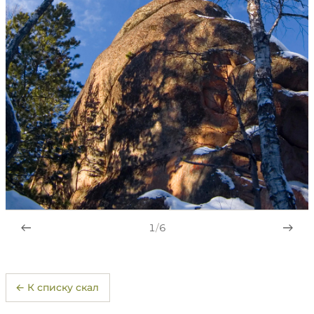
1
/
6
← К списку скал