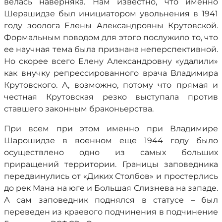
велась наверняка. Нам известно, что именно
Шерашидзе был инициатором увольнения в 1941
году зоолога Елены Александровны Крутовской.
Формальным поводом для этого послужило то, что
ее научная тема была признана неперспективной.
Но скорее всего Елену Александровну «удалили»
как внучку репрессированного врача Владимира
Крутовского. А, возможно, потому что прямая и
честная Крутовская резко выступала против
ставшего законным браконьерства.
При всем при этом именно при Владимире
Шарошидзе в военном еще 1944 году было
осуществлено одно из самых больших
приращений территории. Границы заповедника
передвинулись от «Диких Столбов» и простерлись
до рек Мана на юге и Большая Слизнева на западе.
А сам заповедник поднялся в статусе – был
переведен из краевого подчинения в подчинение