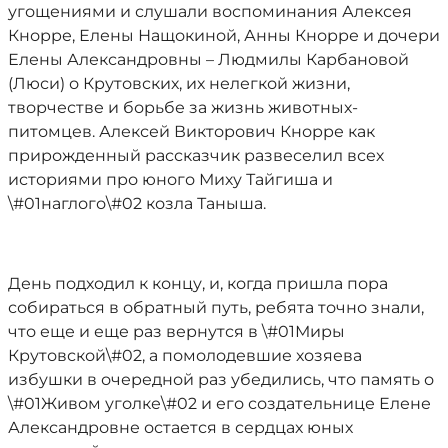
угощениями и слушали воспоминания Алексея
Кнорре, Елены Нащокиной, Анны Кнорре и дочери
Елены Александровны – Людмилы Карбановой
(Люси) о Крутовских, их нелегкой жизни,
творчестве и борьбе за жизнь животных-
питомцев. Алексей Викторович Кнорре как
прирожденный рассказчик развеселил всех
историями про юного Миху Тайгиша и
\#01наглого\#02 козла Таныша.
День подходил к концу, и, когда пришла пора
собираться в обратный путь, ребята точно знали,
что еще и еще раз вернутся в \#01Миры
Крутовской\#02, а помолодевшие хозяева
избушки в очередной раз убедились, что память о
\#01Живом уголке\#02 и его создательнице Елене
Александровне остается в сердцах юных