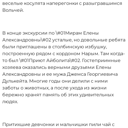
веселые косулята наперегонки с разыгравшимся
Вольчей.
В конце экскурсии по \#01Мирам Елены
Александровны\#02 усталые, но довольные ребята
были приглашены в столбинскую избушку,
построенную рядом с кордоном Нарым. Там когда-
то был \#01Приют Айболита\#02. Гостеприимные
хозяева оказались верными друзьями Елены
Александровны и ее мужа Джемса Георгиевича
Дулькейта. Многие годы они делили с ними
заботы о животных, а после ухода из жизни
бережно хранят память об этих удивительных
людях.
Притихшие девчонки и мальчишки пили чай с