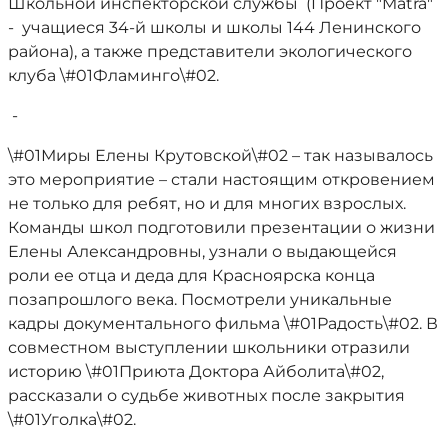
Школьной инспекторской службы (Проект "Matra"
- учащиеся 34-й школы и школы 144 Ленинского
района), а также представители экологического
клуба \#01Фламинго\#02.
-
\#01Миры Елены Крутовской\#02 – так называлось
это мероприятие – стали настоящим откровением
не только для ребят, но и для многих взрослых.
Команды школ подготовили презентации о жизни
Елены Александровны, узнали о выдающейся
роли ее отца и деда для Красноярска конца
позапрошлого века. Посмотрели уникальные
кадры документального фильма \#01Радость\#02. В
совместном выступлении школьники отразили
историю \#01Приюта Доктора Айболита\#02,
рассказали о судьбе животных после закрытия
\#01Уголка\#02.