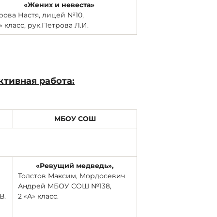
«Жених и невеста»
рова Настя, лицей №10,
В» класс, рук.Петрова Л.И.
тивная работа:
МБОУ СОШ
«Ревущий медведь»,
Толстов Максим, Мордосевич
Андрей МБОУ СОШ №138,
В.
2 «А» класс.