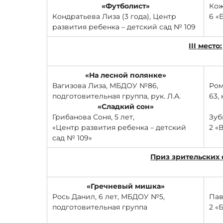
«Футболист»
Кож
Кондратьева Лиза (3 года), Центр
6 «
развития ребенка – детский сад № 109
III
место:
«На лесной полянке»
Вагизова Лиза, МБДОУ №86,
Ром
подготовительная группа, рук. Л.А.
63,
«Сладкий сон»
Грибанова Соня, 5 лет,
Зуб
«Центр развития ребенка – детский
2 «
сад № 109»
Приз зрительских 
«Гречневый мишка»
Рось Данил, 6 лет, МБДОУ №5,
Пав
подготовительная группа
2 «