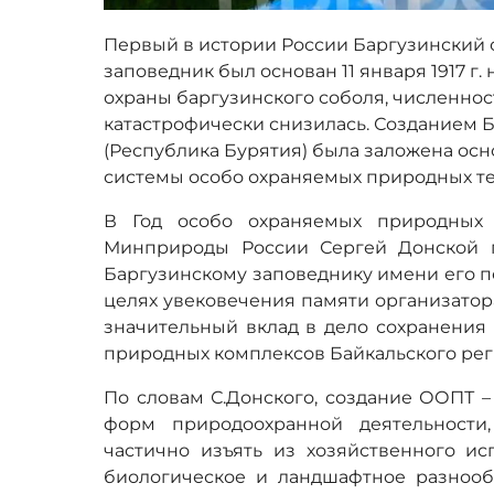
Первый в истории России Баргузинский
заповедник был основан 11 января 1917 г. 
охраны баргузинского соболя, численност
катастрофически снизилась. Созданием 
(Республика Бурятия) была заложена ос
системы особо охраняемых природных т
В Год особо охраняемых природных 
Минприроды России Сергей Донской 
Баргузинскому заповеднику имени его пе
целях увековечения памяти организатор
значительный вклад в дело сохранения
природных комплексов Байкальского рег
По словам С.Донского, создание ООПТ –
форм природоохранной деятельности
частично изъять из хозяйственного ис
биологическое и ландшафтное разнооб