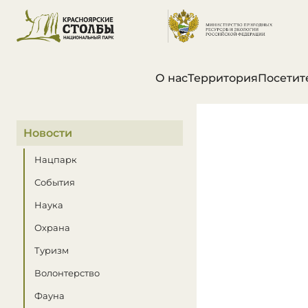
О нас
Территория
Посетит
В этом разделе
Новости
Нацпарк
События
Наука
Охрана
Туризм
Волонтерство
Фауна