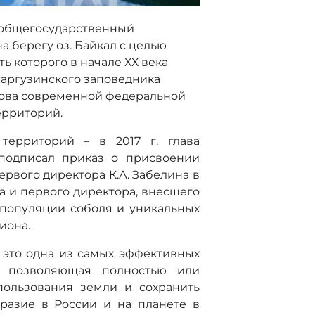
 общегосударственный
на берегу оз. Байкал с целью
ь которого в начале ХХ века
Баргузинского заповедника
нова современной федеральной
ерриторий.
территорий – в 2017 г. глава
подписал приказ о присвоении
рвого директора К.А. Забелина в
а и первого директора, внесшего
 популяции соболя и уникальных
иона.
 это одна из самых эффективных
, позволяющая полностью или
пользования земли и сохранить
разие в России и на планете в