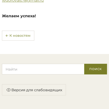
fedorovais78@mail.ru
Желаем успеха!
← К новостям
Поиск по сайту
ПОИСК
Версия для слабовидящих