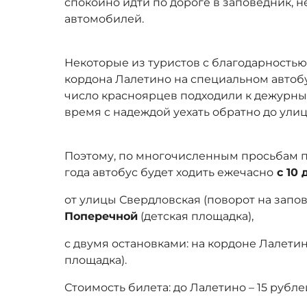
спокойно идти по дороге в заповедник, н
автомобилей.
Некоторые из туристов с благодарность
кордона Лалетино на специальном автоб
число красноярцев подходили к дежурны
время с надеждой уехать обратно до ули
Поэтому, по многочисленным просьбам по
года автобус будет ходить ежечасно
с 10 
от улицы Свердловская (поворот на запо
Поперечной
(детская площадка),
с двумя остановками: на кордоне Лалетин
площадка).
Стоимость билета: до Лалетино – 15 рубле