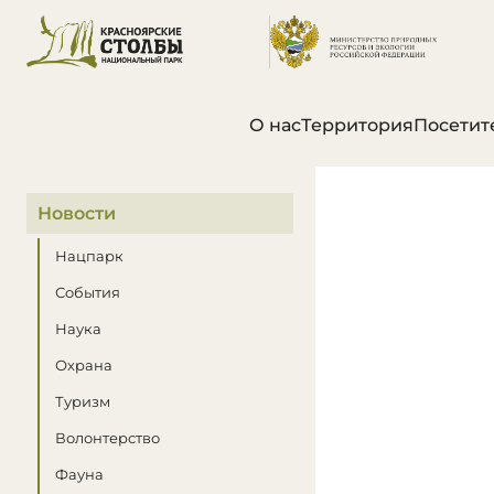
О нас
Территория
Посетит
В этом разделе
Новости
Нацпарк
События
Наука
Охрана
Туризм
Волонтерство
Фауна