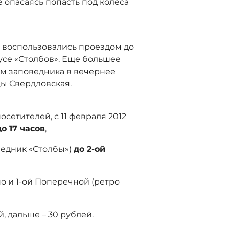
е опасаясь попасть под колеса
ю воспользовались проездом до
усе «Столбов». Еще большее
м заповедника в вечернее
цы Свердловская.
сетителей, с 11 февраля 2012
до 17 часов
,
ведник «Столбы»)
до 2-ой
о и 1-ой Поперечной (ретро
й, дальше – 30 рублей.