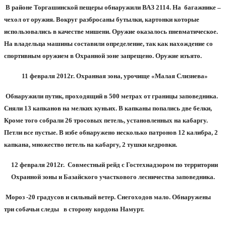
В районе Торгашинской пещеры обнаружили ВАЗ 2114. На
багажнике –
чехол от оружия. Вокруг разбросаны бутылки, картонки которые
использовались в качестве мишени. Оружие оказалось пневматическое.
На владельца машины составили определение, так как нахождение со
спортивным оружием в Охранной зоне запрещено. Оружие изъято.
11 февраля 2012г. Охранная зона, урочище «Малая Слизнева»
Обнаружили путик, проходящий в
500 метрах от границы заповедника.
Сняли 13 капканов на мелких куньих. В капканы попались две белки,
Кроме того собрали 26 тросовых петель, установленных на кабаргу.
Петли все пустые. В избе обнаружено несколько патронов 12 калибра, 2
капкана, множество петель на кабаргу, 2 тушки кедровки.
12 февраля 2012г.
Совместный рейд с Гостехнадзором по территории
Охранной зоны и Базайского участкового лесничества заповедника.
Мороз -20 градусов
и сильный ветер.
Снегоходов мало. Обнаружены
три собачьи следы
в сторону кордона Намурт.