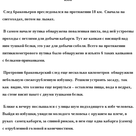
След браконьеров преследовался на протяжении
18 км.
Сначала на
снегоходах, потом на лыжах.
В самом начале путика обнаружена поваленная пихта, под ней устроены
проходы с петлями для добычи кабарги. Тут же капкан с висящей над
ним тушкой белки, это уже для добычи соболя. Всего на протяжении
пятикилометрового путика было обнаружено и изъято 6 таких капканов
с белками-приманками.
Протропив браконьерский след еще несколько километров
обнаружили
небольшую свежесрубленную избушку.
Решили устроить засаду,
так
как
видно, что хозяева еще вернуться – оставлена пища, вода в ведрах,
на стене висит пакет с двумя тушками белки.
Ближе к вечеру послышался с улицы шум подходящего к избе человека.
Выйдя из избушки, увидели молодого человека с оружием на плече, в
руках
самец кабарги, за спиной рюкзак, в нем еще одна кабарга (самец)
с отрубленной головой и конечностями.