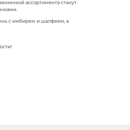
Изюминкой ассортимента станут
инками.
тень с имбирем и шалфеем, а
ости!