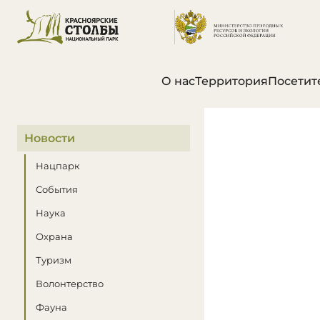
О нас
Территория
Посетит
В этом разделе
Новости
Нацпарк
События
Наука
Охрана
Туризм
Волонтерство
Фауна