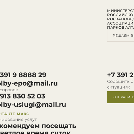
МИНИСТЕРСТ
РОССИЙСКО
РОСЗАПОВЕ
АССОЦИАЦИ
ПАРКОВ АЛТ
РЕШАЕМ В
 391 9 8888 29
+7 391 2
Сообщить о
olby-epo@mail.ru
ситуациях
 справок
 913 830 52 03
ОТПРАВИТ
olby-uslugi@mail.ru
НТАКТЕ
МАКС
нирование услуг
комендуем посещать
светлое время суток