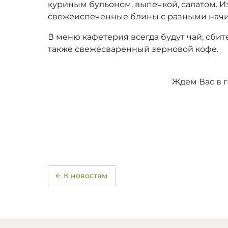
куриным бульоном, выпечкой, салатом. 
свежеиспеченные блины с разными нач
В меню кафетерия всегда будут чай, сби
также свежесваренный зерновой кофе.
Ждем Вас в г
← К новостям