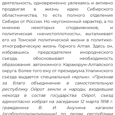
деятельность, одновременно увлекаясь и активно
продвигая в жизнь идею Сибирского
областничества, то есть полного отделения
Сибири от России. Но неугомонный характер, а по
мнению некоторых сподвижников, и
политическая «нечистоплотность», выталкивает
его из Томской политической жизни в политико-
этнографическую жизнь Горного Алтая. Здесь он,
избравшись председателем инородческого
съезда, обосновывает необходимость
образования автономного Каракорум-Алтайского
округа. Более того ему от президиума Улалинского
съезда выдается специальный «ярлык»:
«Признав
за благо объединение в самостоятельную
республику Ойрот земли и народы, входившие
некогда в состав государства Ойрот, съезд
единогласно избрал на заседании 12 марта 1918 г.
гражданина В. И. Анучина каганом
(особоуполномоченным) по делам республики