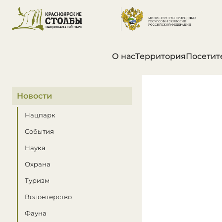
О нас
Территория
Посетит
В этом разделе
Новости
Нацпарк
События
Наука
Охрана
Туризм
Волонтерство
Фауна