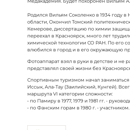
Медакадемия. Будет похоронен Вильям А
Родился Вильям Соколенко в 1934 году в
области, Окончил Томский политехническ
Кемерове, диссертацию по химии защища
переехал в Красноярск, много лет трудил
химической технологии СО РАН. По его с
влюбился в город и в его окружающую п
Фотоаппарат взял в руки в детстве и не р
представлял своей жизни без Красноярск
Спортивным туризмом начал заниматься с
Иссык, Ала-Тау (Заилийский, Кунгей). Все
маршрута VI категории сложности:
• по Памиру в 1977, 1979 и 1981 гг. - руково
• по Фанским горам в 1980 г. - участником.