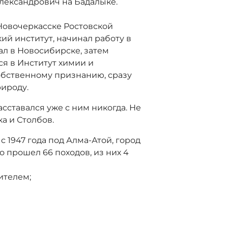
лександрович на Бадалыке.
 Новочеркасске Ростовской
ий институт, начинал работу в
л в Новосибирске, затем
ся в Институт химии и
обственному признанию, сразу
рироду.
асставался уже с ним никогда. Не
а и Столбов.
 1947 года под Алма-Атой, город
го прошел 66 походов, из них 4
дителем;