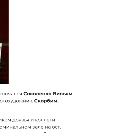
скончался
Соколенко Вильям
фотохудожник.
Скорбим.
ком друзья и коллеги
поминальном зале на ост.