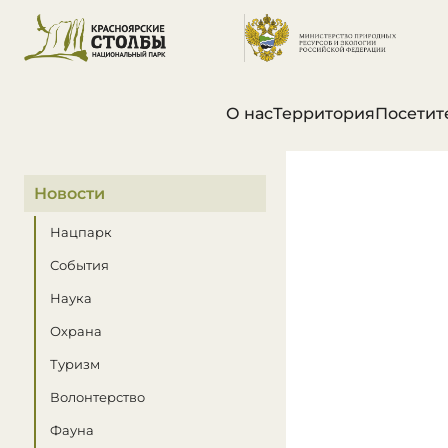
О нас
Территория
Посетит
В этом разделе
Новости
Нацпарк
События
Наука
Охрана
Туризм
Волонтерство
Фауна