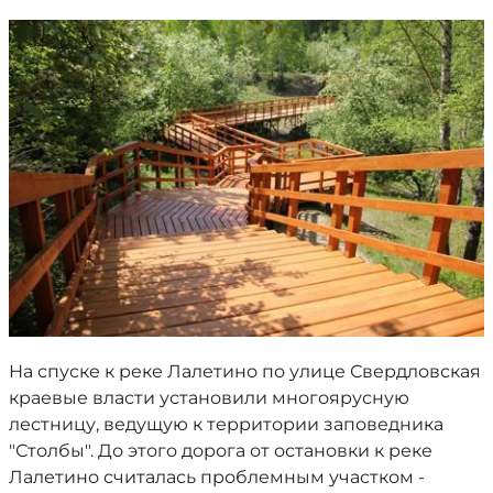
На спуске к реке Лалетино по улице Свердловская
краевые власти установили многоярусную
лестницу, ведущую к территории заповедника
"Столбы". До этого дорога от остановки к реке
Лалетино считалась проблемным участком -