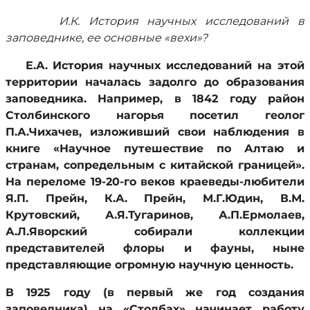
И.К. История научных исследований в
заповеднике, ее основные «вехи»?
Е.А. История научных исследований на этой
территории началась задолго до образования
заповедника. Например, в 1842 году район
Столбинского нагорья посетил геолог
П.А.Чихачев, изложивший свои наблюдения в
книге «Научное путешествие по Алтаю и
странам, сопредельным с китайской границей».
На переломе 19-20-го веков краеведы-любители
Я.П. Прейн, К.А. Прейн, М.Г.Юдин, В.М.
Крутовский, А.Я.Тугаринов, А.П.Ермолаев,
А.Л.Яворский собирали коллекции
представителей флоры и фауны, ныне
представляющие огромную научную ценность.
В 1925 году (в первый же год создания
заповедника) на «Столбах» начинает работу