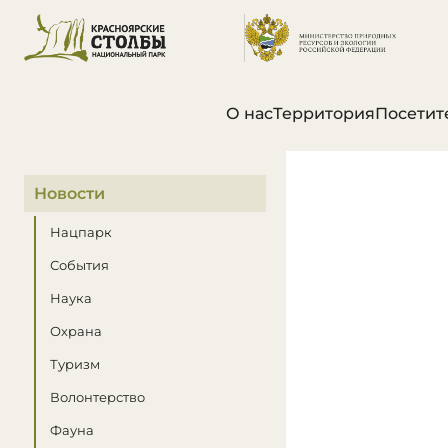
О нас
Территория
Посетит
В этом разделе
Новости
Нацпарк
События
Наука
Охрана
Туризм
Волонтерство
Фауна