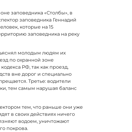
зоне заповедника «Столбы», в
спектор заповедника Геннадий
еловек, которые на 15
территорию заповедника на реку
бъяснял молодым людям их
езд по охранной зоне
кодекса РФ, так как проезд,
дств вне дорог и специально
прещается. Третье: водители
ки, тем самым нарушая баланс
ктором тем, что раньше они уже
идят в своих действиях ничего
рязняют водоем, уничтожают
го покрова.