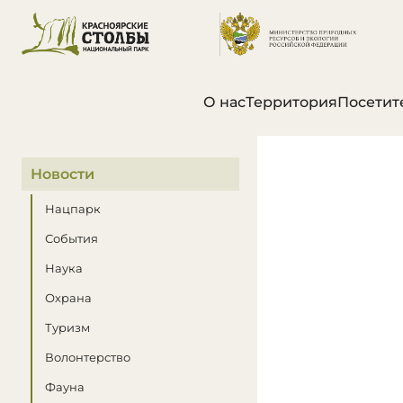
О нас
Территория
Посетит
В этом разделе
Новости
Нацпарк
События
Наука
Охрана
Туризм
Волонтерство
Фауна