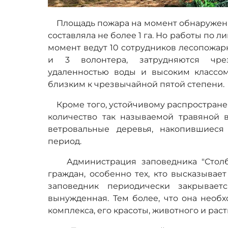
Площадь пожара на момент обнаружения 
составляла не более 1 га. Но работы по 
момент ведут 10 сотрудников лесопожа
и 3 волонтера, затрудняются чре
удаленностью воды и высоким классом 
близким к чрезвычайной пятой степени.
Кроме того, устойчивому распростране
количество так называемой травяной в
ветровальные деревья, накопившиес
период.
Администрация заповедника "Столбы
граждан, особенно тех, кто высказывает
заповедник периодически закрывает
вынужденная. Тем более, что она необ
комплекса, его красоты, животного и рас