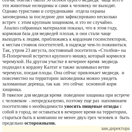
эти животные нелюдимы и сами к человеку не выходят.
Однако туристами и сотрудниками
отдела охраны
заповедника за последние дни зафиксировано несколько
встреч
с этим крупным хищником, и это не случайно.
Анализ собранных материалов показал, что в этом году,
кормовая база для медведей плохая, и они стали чаще
выходить к людям, приближаясь к кордонам госинспекторов,
к местам стоянок посетителей, в надежде чем-то поживиться.
Так, утром 23 августа, постоянный посетитель «Столбов» на
II
-Поперечной встретил крупного мишку, который кормился
черемухой. На другом участке в вечернее время
медведь
подходил к кордону Калтат и также заламывал ветви
черемухи, поедая плоды. Она сейчас привлекает медведя,
и
повсеместно на территории заповедника можно увидеть
заломанные деревца, так как
это сейчас
основной корм
хищника.
В тяжелое для медведя время
поведение хищника при встрече
с человеком
- непредсказуемо, поэтому еще раз
напоминаем
посетителям о необходимости
уносить пищевые отходы
с
собой в город, не оставаться в вечернее время на территории,
стараться быть в компании не менее двух-трех человек и
быть
предельно
осторожными.
зам.директора