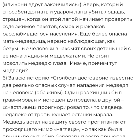
(или «они вдруг закончились»). Зверь, который
способен догнать и ударом лапы убить лошадь,
страшен, когда он этой лапой начинает проверять
содержимое пакетов, сумок и рюкзаков
расслабившегося населения. Еще более опасна
мать-медведица, нервно наблюдающая, как
безумные человеки знакомят своих детенышей с
ее ненаглядными медвежатами. Не стоит
мозолить медведю глаза. Иначе, причем тут
медведи?
6) За всю историю «Столбов» достоверно известно
два реально опасных случая нападения медведя
на человека (оба живы). Один раз хищник был
травмирован и истощен до предела, в другой –
«счастливец» проигнорировал то, что медведь
недалеко от тропы кушает останки марала.
Медведь встал на защиту своего пропитания от
проходящего мимо «наглеца», но так как был в
принципе сыт, сбив бедолагу, просто прикопал