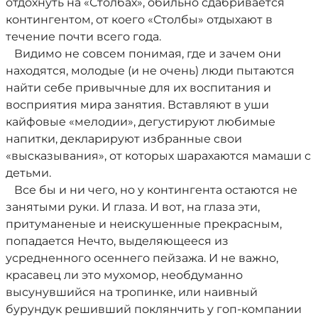
отдохнуть на «Столбах», обильно сдабривается
контингентом, от коего «Столбы» отдыхают в
течение почти всего года.
Видимо не совсем понимая, где и зачем они
находятся, молодые (и не очень) люди пытаются
найти себе привычные для их воспитания и
восприятия мира занятия. Вставляют в уши
кайфовые «мелодии», дегустируют любимые
напитки, декларируют избранные свои
«высказывания», от которых шарахаются мамаши с
детьми.
Все бы и ни чего, но у контингента остаются не
занятыми руки. И глаза. И вот, на глаза эти,
притуманеные и неискушенные прекрасным,
попадается Нечто, выделяющееся из
усредненного осеннего пейзажа. И не важно,
красавец ли это мухомор, необдуманно
высунувшийся на тропинке, или наивный
бурундук решивший поклянчить у гоп-компании