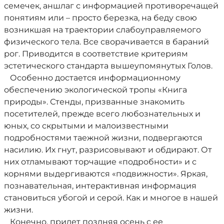
семечек, аншлаг с информацией противоречащей
понятиям или – просто березка, на беду свою
возникшая на траектории слабоуправляемого
физического тела. Все сворачивается в бараний
рог. Приводится в соответствие критериям
эстетического стандарта вышеупомянутых Голов.
Особенно достается информационному
обеспечению экологической тропы «Книга
природы». Стенды, призванные знакомить
посетителей, прежде всего любознательных и
юных, со скрытыми и малоизвестными
подробностями таежной жизни, подвергаются
насилию. Их гнут, разрисовывают и обдирают. От
них отламывают торчащие «подробности» и с
корнями выдергиваются «подвижности». Яркая,
познавательная, интерактивная информация
становиться убогой и серой. Как и многое в нашей
жизни.
Конечно, придет поздняя осень с ее