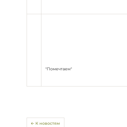
"Помечтаем"
← К новостям