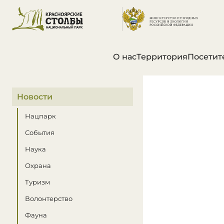
О нас
Территория
Посетит
В этом разделе
Новости
Нацпарк
События
Наука
Охрана
Туризм
Волонтерство
Фауна