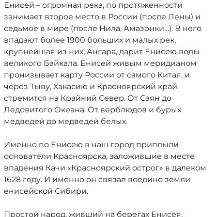
Енисей – огромная река, по протяженности
занимает второе место в России (после Лены) и
седьмое в мире (после Нила, Амазонки…). В него
впадают более 1900 больших и малых рек,
крупнейшая из них, Ангара, дарит Енисею воды
великого Байкала. Енисей живым меридианом
пронизывает карту России от самого Китая, и
через Тыву, Хакасию и Красноярский край
стремится на Крайний Север. От Саян до
Ледовитого Океана. От верблюдов и бурых
медведей до медведей белых.
Именно по Енисею в наш город приплыли
основатели Красноярска, заложившие в месте
впадения Качи «Красноярский острог» в далеком
1628 году. И именно он связал воедино земли
енисейской Сибири.
Простой народ, живший на берегах Енисея,