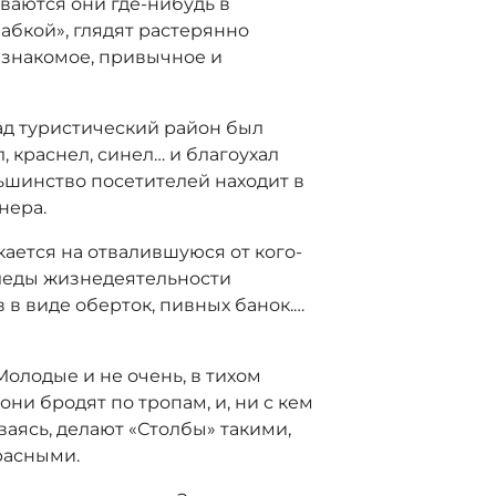
ваются они где-нибудь в
абкой», глядят растерянно
о знакомое, привычное и
ад туристический район был
 краснел, синел… и благоухал
льшинство посетителей находит в
нера.
кается на отвалившуюся от кого-
следы жизнедеятельности
в виде оберток, пивных банок.…
олодые и не очень, в тихом
ни бродят по тропам, и, ни с кем
ваясь, делают «Столбы» такими,
расными.