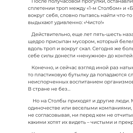
После получасовой прогулки, останавли
сплетении троп между «1-м Столбом» и «Б
вокруг себя, словно пытаясь найти что-т
выдыхают удивленно: «Чисто!»
Действительно, еще лет пять-шесть наз
щедро присыпан мусором, который белел,
вдоль троп и вокруг скал. Сегодня же бо
себе силы донести «ненужное» до контей
Конечно, и сейчас взгляд иной раз наты
то пластиковую бутылку да попадаются 
неиспорченных воспитанием организмов 
В стране не без…
Но на Столбы приходят и другие люди. М
одиночестве или веселыми компаниями, о
не согласовывая, ни перед кем не отчиты
какими хотят их видеть – чистыми и прек