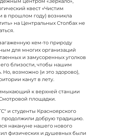
одежным центром «Зеркало»,
гический квест «Чистим
 и в прошлом году) возникла
тить» на Центральных Столбах не
аться.
 загаженную кем-то природу
ным для многих организаций
отаенных и замусоренных уголков
него близости, чтобы нашим
 Но, возможно (и это здорово),
итории канут в лету.
римыкающий к верхней станции
 Смотровой площадки.
С" и студенты Красноярского
а продолжили добрую традицию.
ялся накануне нашего нового
сил физических и душевных были