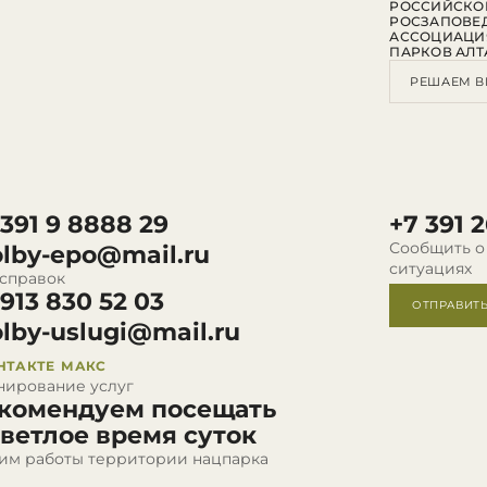
РОССИЙСКО
РОСЗАПОВЕ
АССОЦИАЦИ
ПАРКОВ АЛТ
РЕШАЕМ В
 391 9 8888 29
+7 391 2
Сообщить о
olby-epo@mail.ru
ситуациях
 справок
 913 830 52 03
ОТПРАВИТ
olby-uslugi@mail.ru
НТАКТЕ
МАКС
нирование услуг
комендуем посещать
светлое время суток
им работы территории нацпарка