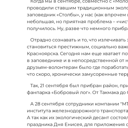
Когда мы в сентябре, совместно с «Мол
проводили ставшим традиционным эколо
заповедник «Столбы», у нас (как впрочем
небольшая, но приятная проблема – «чис
получилось. Ну, разве что немного прибр
Отрадно сознавать и то, что излечивать
становиться престижным, социально важ
Красноярска. Сегодня нам еще хватает п
в заповеднике и в непосредственной от 
друзьям-волонтерам было где поработать.
что скоро, хронически замусоренные терр
Так, 21 сентября был прибран район, п
фанпарка «Бобровый лог». От Такмака до
А 28 сентября сотрудники компании "МТ
института железнодорожного транспорт
А так как их экологический десант состо
праздника Дня Енисея, для приложения 