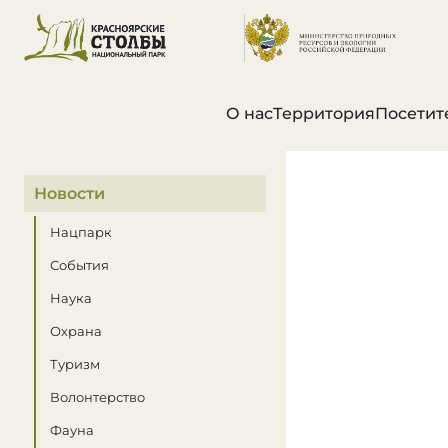
О нас
Территория
Посетит
В этом разделе
Новости
Нацпарк
События
Наука
Охрана
Туризм
Волонтерство
Фауна