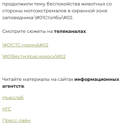
продолжили тему беспокойства животных со
стороны мотоэкстремалов в охранной зоне
заповедника \#01Столбы\#02.
Смотрите сюжеты на
телеканалах
:
\#01СТС-прима\#02
\#01Вести.Красноярск\#02
Читайте материалы на сайтах
информационных
агентств
:
Ньюслаб
НГС
Пресс-лайн