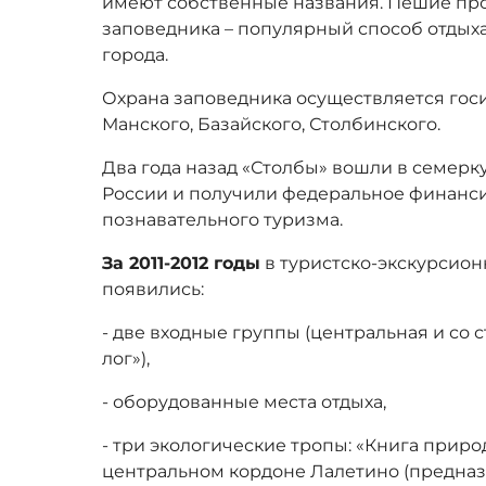
имеют собственные названия. Пешие пр
заповедника – популярный способ отдыха
города.
Охрана заповедника осуществляется гос
Манского, Базайского, Столбинского.
Два года назад «Столбы» вошли в семерк
России и получили федеральное финанс
познавательного туризма.
За 2011-2012 годы
в туристско-экскурсио
появились:
- две входные группы (центральная и со
лог»),
- оборудованные места отдыха,
- три экологические тропы: «Книга приро
центральном кордоне Лалетино (предназ