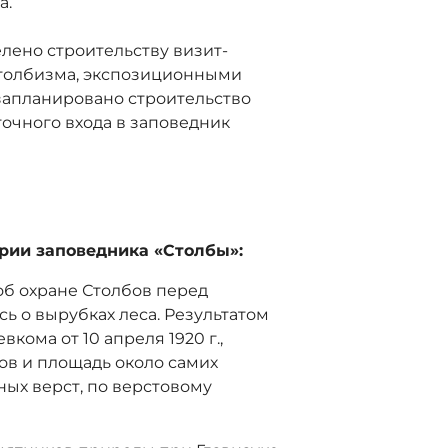
а.
лено строительству визит-
столбизма, экспозиционными
запланировано строительство
точного входа в заповедник
рии заповедника «Столбы»:
об охране Столбов перед
ь о вырубках леса. Результатом
кома от 10 апреля 1920 г.,
ов и площадь около самих
ных верст, по верстовому