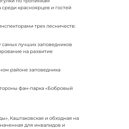
огулки по тропинкам
 среди красноярцев и гостей
инспекторами трех лесничеств:
у самых лучших заповедников
ирование на развитие
нном районе заповедника
 стороны фан-парка «Бобровый
ды», Каштаковская и обходная на
наченная для инвалидов и