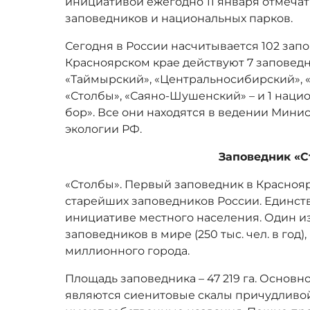
инициативой ежегодно 11 января отмеча
заповедников и национальных парков.
Сегодня в России насчитывается 102 запо
Красноярском крае действуют 7 заповедн
«Таймырский», «Центральносибирский», «
«Столбы», «Саяно-Шушенский» – и 1 нац
бор». Все они находятся в ведении Мини
экологии РФ.
Заповедник «
«Столбы». Первый заповедник в Краснояр
старейших заповедников России. Единст
инициативе местного населения. Один 
заповедников в мире (250 тыс. чел. в год)
миллионного города.
Площадь заповедника – 47 219 га. Основ
являются сиенитовые скалы причудливой