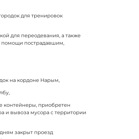
 городок для тренировок
нкой для переодевания, а также
й помощи пострадавшим,
док на кордоне Нарым,
лбу,
е контейнеры, приобретен
а и вывоза мусора с территории
м дням закрыт проезд