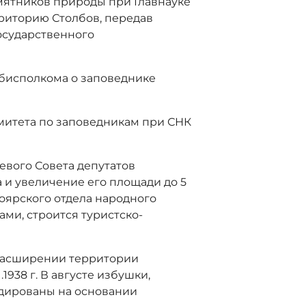
амятников природы при Главнауке
риторию Столбов, передав
осударственного
убисполкома о заповеднике
омитета по заповедникам при СНК
евого Совета депутатов
 и увеличение его площади до 5
ноярского отдела народного
ами, строится туристско-
 расширении территории
 .1938 г. В августе избушки,
дированы на основании