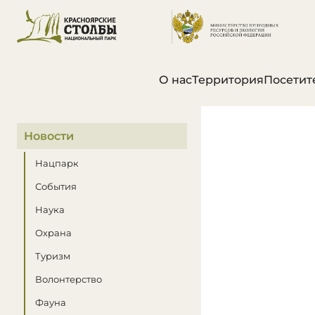
О нас
Территория
Посетит
В этом разделе
Новости
Нацпарк
События
Наука
Охрана
Туризм
Волонтерство
Фауна