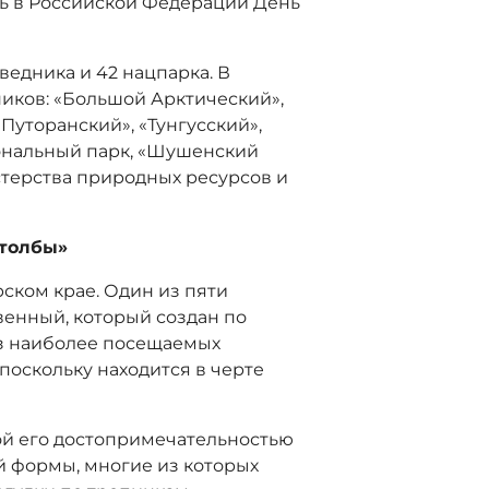
ть в Российской Федерации День
ведника и 42 нацпарка. В
иков: «Большой Арктический»,
Путоранский», «Тунгусский»,
иональный парк, «Шушенский
стерства природных ресурсов и
Столбы»
ском крае. Один из пяти
венный, который создан по
из наиболее посещаемых
, поскольку находится в черте
ной его достопримечательностью
 формы, многие из которых