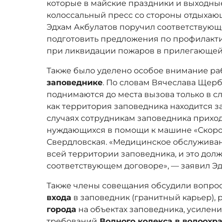
которые в майские праздники и выходны
колоссальный пресс со стороны отдыхающ
Эдхам Акбулатов поручил соответствую
подготовить предложения по профилакт
при ликвидации пожаров в прилегающей 
Также было уделено особое внимание р
заповеднике
. По словам Вячеслава Щер
поднимаются до места вызова только в сл
как территория заповедника находится за
случаях сотрудникам заповедника прихо
нуждающихся в помощи к машине «Скоро
Свердловская. «Медицинское обслужива
всей территории заповедника, и это дол
соответствующем договоре», — заявил Эд
Также члены совещания обсудили вопро
входа
в заповедник (гранитный карьер),
города
на объектах заповедника, усилен
требований
Водного кодекса в водоохр