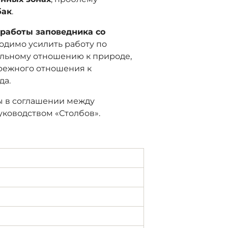
бак
.
у
работы заповедника со
ходимо усилить работу по
ильному отношению к природе,
ережного отношения к
да.
ы в cоглашении между
уководством «Столбов».