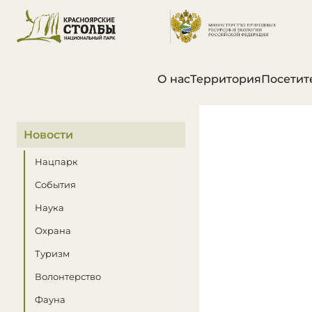
О нас
Территория
Посетит
В этом разделе
Новости
Нацпарк
События
Наука
Охрана
Туризм
Волонтерство
Фауна