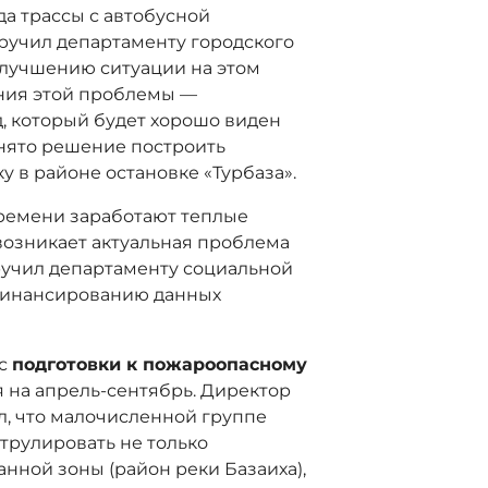
а трассы с автобусной
оручил департаменту городского
улучшению ситуации на этом
ения этой проблемы —
 который будет хорошо виден
нято решение построить
 в районе остановке «Турбаза».
времени заработают теплые
 возникает актуальная проблема
ручил департаменту социальной
финансированию данных
ос
подготовки к пожароопасному
я на апрель-сентябрь. Директор
, что малочисленной группе
трулировать не только
анной зоны (район реки Базаиха),