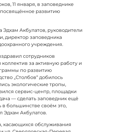
ов, 11 января, в заповеднике
, посвящённое развитию
а Эдхам Акбулатов, руководители
и, директор заповедника
доохранного учреждения.
оздравил сотрудников
 коллектив за активную работу и
граммы по развитию
дство „Столбов“ добилось
лись экологические тропы,
вился сервис-центр, площадки
дача — сделать заповедник ещё
 в большинстве своём это,
л Эдхам Акбулатов.
в, касающихся обслуживания
и ул. Свердловская-Перевал,