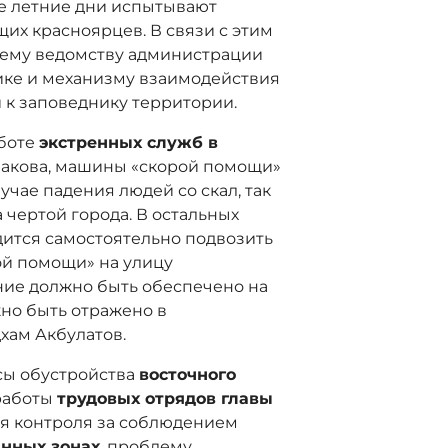
е летние дни испытывают
их красноярцев. В связи с этим
щему ведомству администрации
ике и механизму взаимодействия
к заповеднику территории.
аботе
экстренных служб в
бакова, машины «скорой помощи»
учае падения людей со скал, так
 чертой города. В остальных
дится самостоятельно подвозить
й помощи» на улицу
ние должно быть обеспечено на
жно быть отражено в
хам Акбулатов.
сы обустройства
восточного
 работы
трудовых отрядов главы
ия контроля за соблюдением
анных зонах
, проблему