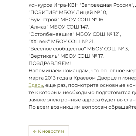
конкурсе Игра-КВН "Заповедная Россия"
"ПОЗИТИВ" МБОУ Лицей № 10,
"Бум-строй" МБОУ СОШ № 16 ,
"Алмаз" МБОУ СОШ 147,
"Остолбеневшие" МБОУ СОШ № 121,
"ХХI век" МБОУ СОШ № 21,
"Веселое сообщество" МБОУ СОШ № 3,
"Вертикаль" МБОУ СОШ № 17.
ПОЗДРАВЛЯЕМ!
Напоминаем командам, что основное мер
марта 2013 года в Краевом Дворце пионе
Здесь
, еще раз, посмотрите основные кон
те к которым необходимо подготовится до
заявке электронные адреса будет высла
По всем возникшим вопросам обращайтес
← К новостям