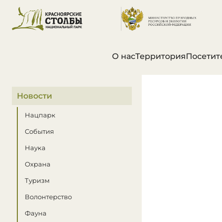
О нас
Территория
Посетит
В этом разделе
Новости
Нацпарк
События
Наука
Охрана
Туризм
Волонтерство
Фауна