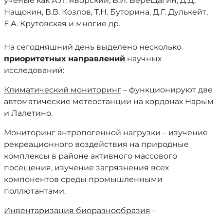
ученые как А.Л. Яворский, В.И. Верещагин, Д.Д.
Нащокин, В.В. Козлов, Т.Н. Буторина, Д.Г. Дулькейт,
Е.А. Крутовская и многие др.
На сегодняшний день выделено несколько
приоритетных направлений
научных
исследований:
Климатический мониторинг
– функционируют две
автоматические метеостанции на кордонах Нарым
и Лалетино.
Мониторинг антропогенной нагрузки
– изучение
рекреационного воздействия на природные
комплексы в районе активного массового
посещения, изучение загрязнения всех
компонентов среды промышленными
поллютантами.
Инвентаризация биоразнообразия
–